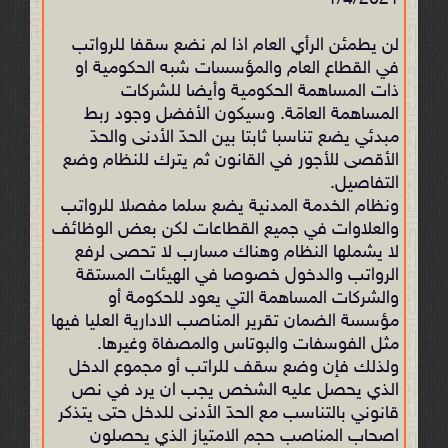
1/4/2021
لن يطمئن الرأي العام اذا لم نضع سقفا للرواتب
في القطاع العام والمؤسسات شبه الحكومية او
ذات المساهمة الحكومية وأيضا للشركات
المساهمة العامّة. وسيكون الأفضل وجود ربط
مبدئي يضع تناسبا ثابتا بين الحدّ الأدنى والحدّ
الأقصى للأجور في القانون ثم يترك للنظام وضع
التفاصيل.
ونظام الخدمة المدنية يضع سلما مفصلا للرواتب
والعلاوات في جميع القطاعات لكن بعض الوظائف
لا يشملها النظام وهناك مسارب لا تحصى لرفع
الرواتب والدخول خصوصا في الهيئات المستقة
والشركات المساهمة التي يعود للحكومة أو
مؤسسة الضمان تقرير المناصب الادارية العليا فيها
مثل الفوسفات والبوتاس والمصفاة وغيرها.
ولذلك فإن وضع سقف للراتب أو مجموع الدخل
الذي يحصل عليه الشخص يجب ان يرد في نص
قانوني بالتناسب مع الحدّ الأدنى للدخل حتى يتذكر
اصحاب المناصب حجم الامتياز الذي يحصلون