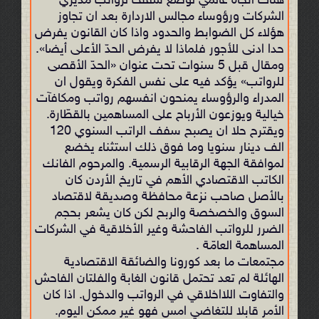
هناك اتجاه عالمي لوضع سقف لرواتب مديري
الشركات ورؤوساء مجالس الاردارة بعد ان تجاوز
هؤلاء كل الضوابط والحدود واذا كان القانون يفرض
حدا ادنى للأجور فلماذا لا يفرض الحدّ الأعلى أيضا».
ومقال قبل 5 سنوات تحت عنوان «الحدّ الأقصى
للرواتب» يؤكد فيه على نفس الفكرة ويقول ان
المدراء والرؤوساء يمنحون انفسهم رواتب ومكافآت
خيالية ويوزعون الأرباح على المساهمين بالقطّارة.
ويقترح حلا ان يصبح سفف الراتب السنوي 120
الف دينار سنويا وما فوق ذلك استثناء يخضع
لموافقة الجهة الرقابية الرسمية. والمرحوم الفانك
الكاتب الاقتصادي الأهم في تاريخ الأردن كان
بالأصل صاحب نزعة محافظة وصديقة لاقتصاد
السوق والخصخصة والربح لكن كان يشعر بحجم
الضرر للرواتب الفاحشة وغير الأخلاقية في الشركات
المساهمة العامّة .
مجتمعات ما بعد كورونا والضائقة الاقتصادية
الهائلة لم تعد تحتمل قانون الغابة والفلتان الفاحش
والتفاوت اللااخلاقي في الرواتب والدخول. اذا كان
الأمر قابلا للتغاضي امس فهو غير ممكن اليوم.