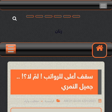
رنان
سقف أعلى للرواتب ! لمَ لا؟! ..
جميل النمري


4/01/2021 01:44:00 AM
الرئيسية
مقالات وآراء
>