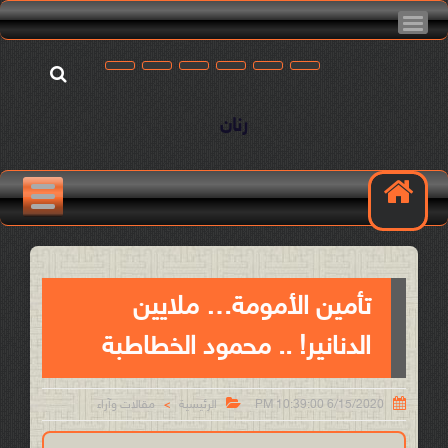
رنان
تأمين الأمومة… ملايين
الدنانير! .. محمود الخطاطبة


6/15/2020 10:39:00 PM
الرئيسية
مقالات وآراء
>