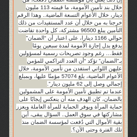
خلال بند تأمين الأمومة، ما قيمته 113 مليون
دينار، خلال الأعوام التسعة الماضية.. وهذا الرقم
خرجنا به من خلال أن عدد المستفيدات من ذلك
التأمين يبلغ 96500 مشتركة، كل واحدة تقاضت
حوالي 1166 دينارا، على اعتبار أن “الضمان”
يدفع بدل إجازة الأمومة لمدة سبعين يومًا
فقط… رغم وجود تصريحات رسمية لمسؤولين
بـ”الضمان” تؤكد “أن العدد التراكمي للمؤمن
عليهن اللواتي استفدن من تأمين الأمومة، خلال
الأعوام الماضية، بلغ 57074 مؤمنًا عليها، وبمبلغ
إجمالي وصل إلى 62 مليون دينار”.
عندما تم تطبيق تأمين الأمومة على المشمولين
بالضمان، كان الهدف منه أن ينعكس إيجابًا على
حماية المرأة ويوفر الحماية للمرأة العاملة ويعزز
مشاركتها في سوق العمل.. السؤال يبقى، أين
بقية الأموال التي دُفعت لمؤسسة الضمان منذ
تلك الفترة وحتى الآن؟.