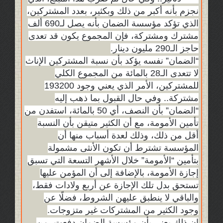
نجزم بأنه أكبر من ذلك وبكثير، بعدد المشتركين،
الذي تؤكد مؤسسة الضمان بأنه يصل لـ690 ألف
مشترك ومشتركة، فإن المجموع يكون قد تعدى
حاجز الـ290 مليون دينار.
“الضمان” نفسه يؤكد بأن نسبة المشتركين الإناث
لا تتعدى الـ28 بالمائة من المجموع الكلي
للمشتركين، الأمر الذي يعني وجود 193200
مشتركة.. وفي حال القبول بما ذهب إليه
“الضمان” بأن النصف، أي 50 بالمائة، استفدن من
تأمين الأمومة، مع أن الكثير متيقن بأن النسبة
أقل من ذلك، وذلك لعدة أسباب منها أن
المؤسسة تشترط أن تكون الأنثى مشمولة
بتأمين “الأمومة” خلال الأشهر التسعة التي تسبق
إجازة الأمومة، بالإضافة إلى أن المؤمن عليها
تستحق بدل تلك الإجازة عن أربع ولادات فقط،
والباقي لا ينطبق عليهن الشروط، فضلًا عن
وجود الكثير من المشتركات غير متزوجات.
إن ذلك يعني بأن مؤسسة الضمان دفعت، من