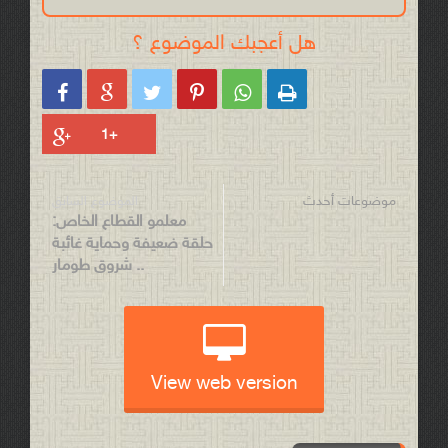
هل أعجبك الموضوع ؟






موضوعات أحدث
الموضوع السابق
معلمو القطاع الخاص:
حلقة ضعيفة وحماية غائبة
.. شروق طومار
View web version