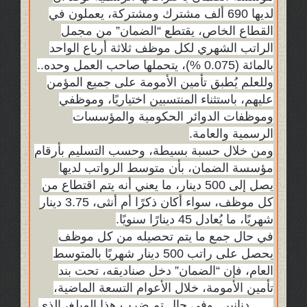
لديها 690 ألف مشترك ومشتركة، يعملون في
القطاع الخاص، يقتطع “الضمان” من مجمل
الراتب الشهري لكل موظف ثلاثة أرباع الواحد
بالمائة (0.075 %)، يتحملها صاحب العمل وحده..
وللعلم يُطبق تأمين الأمومة على جميع المؤمن
عليهم، باستثناء المنتسبين اختياريًا، وموظفي
وموظفات الدوائر الحكومية والمؤسسات
الرسمية والعامة.
ومن خلال حسبة بسيطة، وحسب التسليم بأرقام
مؤسسة الضمان، بأن متوسط الرواتب لديها
يصل إلى 500 دينار، ما يعني أنه يتم اقتطاع من
كل موظف، سواء أكان ذكرًا أم أنثى، 3.75 دينار
شهريًا، ما يُعادل 45 دينارًا سنويًا.
في حال جمع ما يتم تحصيله من كل موظف
يحصل على راتب 500 دينار شهريًا بالمتوسط
العام، فإن “الضمان” دخل صناديقه، تحت بند
تأمين الأمومة، خلال الأعوام التسعة الماضية،
405 دنانير.. وفي حال تم ضرب هذا المبلغ، الذي