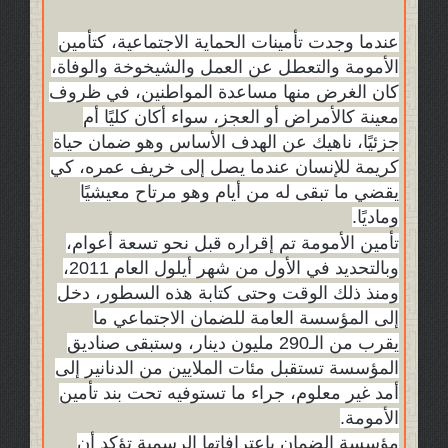
عندما وجدت تأمينات الحماية الاجتماعية، كتأمين
الأمومة والتعطل عن العمل والشيخوخة والوفاة،
كان الغرض منها مساعدة المواطنين، في ظروف
معينة كالأمراض أو العجز، سواء أكان كليًا أم
جزئيًا، ناهيك عن الهدف الأساس وهو ضمان حياة
كريمة للإنسان عندما يصل إلى خريف عمره، كي
يقضي ما تبقى له من أيام وهو مرتاح معيشيًا
وماديًا.
تأمين الأمومة تم إقراره قبل نحو تسعة أعوام،
وبالتحديد في الأول من شهر أيلول العام 2011،
ومنذ ذلك الوقت وحتى كتابة هذه السطور، دخل
إلى المؤسسة العامة للضمان الاجتماعي ما
يقرب من الـ290 مليون دينار، وستبقى صناديق
المؤسسة تستقبل مئات الملايين من الدنانير إلى
أمد غير معلوم، جراء ما تستوفيه تحت بند تأمين
الأمومة.
مؤسسة الضمان باعترافاتها الرسمية تؤكد أن