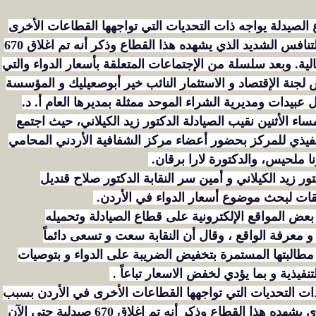
ع الصيدلة يواجه ذات التحديات التي تواجهها القطاعات الأخرى
في الأردن بسبب الأوضاع الإقتصادية الصعبة والتنافس الشديد الذي يشهده هذا القطاع وذكر أنه تم اغلاق 670
ية. وبعد سلسلة من الإجتماعات المتعلقة بأسعار الدواء والتي
لجنة الإقتصاد و الاستثمار النائب خير أبوصعيليك و المؤسسة
يل عبيدات ومديرية الشراء الموحد ممثلة بمديرها العام أ. د.
اء الأثنين نقيب الصيادلة الدكتور زيد الكيلاني، حيث اجتمع
لتنفيذي للمركز بحضور أعضاء مركز الشفافية الأردني المحامي
ا ملحيس، والدكتورة لارا برقان.
ور زيد الكيلاني و أمين سر النقابة الدكتور صلاح قنديل
زريقات لبحث موضوع أسعار الدواء في الأردن.
عض المواقع الإلكترونية على قطاع الصيادلة وتحميله
و معرفة الواقع ، وقال أن النقابة سعت و تسعى دائماً
طالبتها المستمرة بتخفيض الضريبة على الدواء و بتوصيات
تنفيذية و بما يؤدي لخفض الاسعار تباعاً .
ذات التحديات التي تواجهها القطاعات الأخرى في الأردن بسبب
الأوضاع الإقتصادية الصعبة والتنافس الشديد الذي يشهده هذا القطاع وذكر أنه تم اغلاق 670 صيدلية حتى الآن