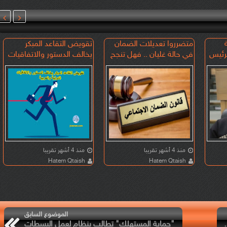


متضرروا تعديلات الضمان
تقويض التقاعد المبكر
الا لرئيس
في حالة غليان .. فهل تنجح
يخالف الدستور والاتفاقيات
الحكومة في نزع فتيل الأزمة
الدولية والعربية
منذ 4 أشهر تقريبا
منذ 4 أشهر تقريبا
Hatem Qtaish
Hatem Qtaish
الموضوع السابق
ن بعد حملة تفتيش
"حماية المستهلك" تطالب بنظام لعمل البسطات