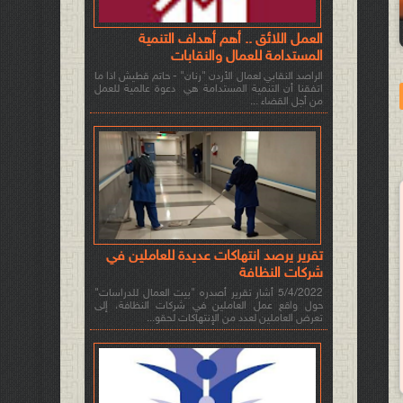
العمل اللائق .. أهم أهداف التنمية
المستدامة للعمال والنقابات
الراصد النقابي لعمال الأردن "رنان" - حاتم قطيش اذا ما
اتفقنا أن التنمية المستدامة هي دعوة عالمية للعمل
من أجل القضاء ...
تقرير يرصد انتهاكات عديدة للعاملين في
شركات النظافة
5/4/2022 أشار تقرير أصدره "بيت العمال للدراسات"
حول واقع عمل العاملين في شركات النظافة، إلى
تعرض العاملين لعدد من الإنتهاكات لحقو...