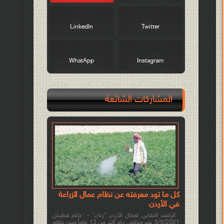
LinkedIn
Twitter
WhatApp
Instagram
المشاركات الشائعة
كل ما تود معرفته عن نظام عمال الزراعة
في الأردن
الراصد النقابي لعمال الأردن "رنان" - حاتم قطيش
5/5/2021 بعد مخاض دام أكثر من 13 عاماً صدر نظام