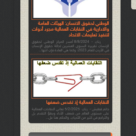
الوطني لحقوق الانسان: الهيئات العامة
والادارية في النقابات العمالية مجرد أدوات
لتنفيذ تعليمات الاتحاد
رنان - 8/8/2024 أصدر المركز الوطني لحقوق
الإنسان تقريره السنوي العشرين لحالة حقوق الإنسان
في الأردن للعام 2023؛ وكما هي العادة فإن انتها...
النقابات العمالية إذ تقدس ضعفها
حاتم قطيش - رنان 5/2/2025 تعاني النقابات العمالية
على مستوى العالم من ضعف الأداء وبطؤ التقدم بل
والتراجع في كثير من الأحيان، والحكم هنا عل...