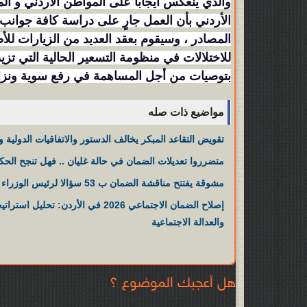
والذي ينعكس ايجاباً على المواطن الاردني و الم
الأردني بأن العمل جارٍ على دراسة كافة جوان
المصادر ، وسيقوم بعقد العديد من الزيارات لل
للاختلالات في منظومة التسعير الحالية التي 
بتوصيات من أجل المساهمة في رفع سوية ونزاهة
مواضيع ذات صله
تقويض التقاعد المبكر يخالف الدستور والاتفاقيات الدولية و
متضرروا تعديلات الضمان في حالة غليان .. فهل تنجح الحك
مشوقة يفتتح مناقشة الضمان ب 53 سؤالا لرئيس الوزراء
والعدالة الاجتماعية
هل أعجبك الموضوع ؟