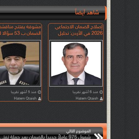
شاهد أيضاً
 .. غائب عن
إصلاح الضمان الاجتماعي
مشوقة يفتتح مناقشة
ة أموال
2026 في الأردن: تحليل
الضمان ب 53 سؤ
استراتيجي وفق نموذج
الوزراء
SWOT بين الاستدامة
والعدالة الاجتماعية
منذ 6 أشهر تقريبا
منذ 5 أشهر تقريبا
Hatem Qtaish
Hatem Qtaish
الموضوع التالي
شمول 975 عاملاً جديداً بالضما