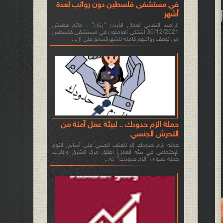
في مستشفى فلسطين دون رواتب لعدة
أشهر
الراصد النقابي لعمال الأردن "رنان" - حاتم قطيش
30/12/2021 اشتكى العاملون في مستشفى فلسطين
من توقف رواتبهم كاملة للشهرالسابع على ال...
حملة الزم حدودك .. لبيئة عمل آمنة من
التحرش الجنسي
حملة الزم حدودك (لا للعنف المبني على أساس النوع
الإجتماعي في بيئة العمل) اطلق مركز الشرق والغرب
حملة بعنوان "الزم حدودك" ته...