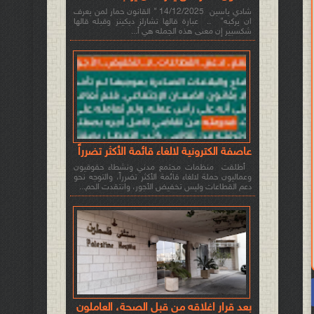
شادي ياسين 14/12/2025 " القانون حمار لمن يعرف
ان يركبه" .. عبارة قالها تشارلز ديكينز وقبله قالها
شكسبير إن معنى هذه الجمله هي أ...
عاصفة الكترونية لالغاء قائمة الأكثر تضرراً
أطلقت منظمات مجتمع مدني ونشطاء حقوقيون
وعماليون حملة لالغاء قائمة الأكثر تضرراً، والتوجه نحو
دعم القطاعات وليس تخفيض الأجور، وانتقدت الحم...
بعد قرار اغلاقه من قبل الصحة، العاملون