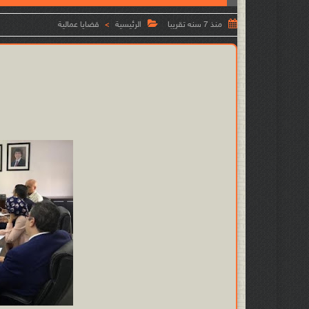


منذ 7 سنه تقريبا
الرئيسية
قضايا عمالية
>