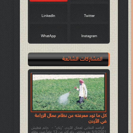
LinkedIn
Twitter
WhatApp
Instagram
المشاركات الشائعة
كل ما تود معرفته عن نظام عمال الزراعة
في الأردن
الراصد النقابي لعمال الأردن "رنان" - حاتم قطيش
5/5/2021 بعد مخاض دام أكثر من 13 عاماً صدر نظام