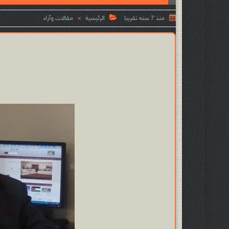


منذ 7 سنه تقريبا
الرئيسية
مقالات وآراء
>