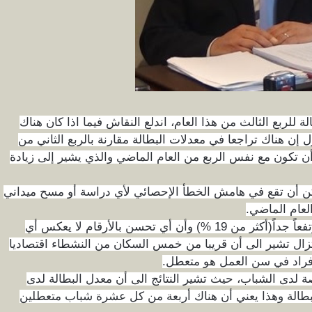
 للربع الثالث من هذا العام، اندلع النقاش فيما اذا كان هناك
 إن هناك تراجعا في معدلات البطالة مقارنة بالربع الثاني من
ب أن تكون مع نفس الربع من العام الماضي والذي يشير إلى زيادة
مكن أن تقع في هامش الخطأ الإحصائي لأي دراسة أو مسح ميداني
لعام الماضي.
لقد غاب عن النقاش أن معدل البطالة ما يزال مرتفعاً جداً(أكثر من 19 %) وأن أي تحسن بالأرقام لا يعكس أي
تزال تشير الى أن قريبا من خمس السكان من النشطاء اقتصاديا
فراد في سن العمل هو متعطل.
صة لدى الشباب، حيث تشير النتائج الى أن معدل البطالة لدى
لوطني للبطالة وهذا يعني أن هناك أربعة من كل عشرة شباب متعطلين