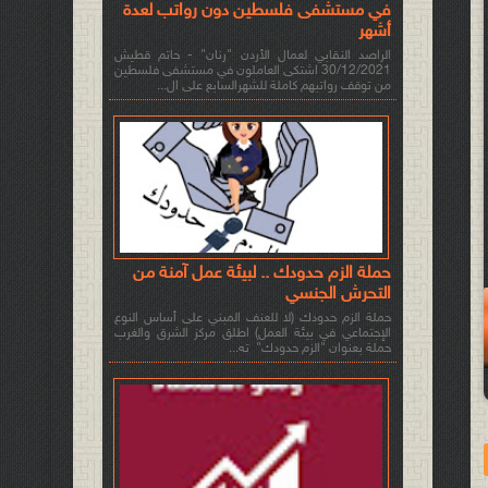
في مستشفى فلسطين دون رواتب لعدة
أشهر
الراصد النقابي لعمال الأردن "رنان" - حاتم قطيش
30/12/2021 اشتكى العاملون في مستشفى فلسطين
من توقف رواتبهم كاملة للشهرالسابع على ال...
حملة الزم حدودك .. لبيئة عمل آمنة من
التحرش الجنسي
حملة الزم حدودك (لا للعنف المبني على أساس النوع
الإجتماعي في بيئة العمل) اطلق مركز الشرق والغرب
حملة بعنوان "الزم حدودك" ته...