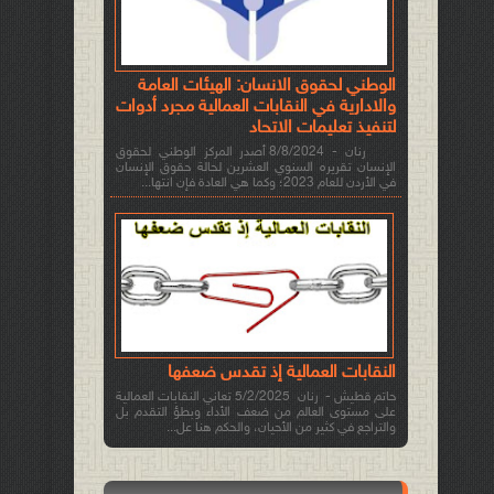
الوطني لحقوق الانسان: الهيئات العامة
والادارية في النقابات العمالية مجرد أدوات
لتنفيذ تعليمات الاتحاد
رنان - 8/8/2024 أصدر المركز الوطني لحقوق
الإنسان تقريره السنوي العشرين لحالة حقوق الإنسان
في الأردن للعام 2023؛ وكما هي العادة فإن انتها...
النقابات العمالية إذ تقدس ضعفها
حاتم قطيش - رنان 5/2/2025 تعاني النقابات العمالية
على مستوى العالم من ضعف الأداء وبطؤ التقدم بل
والتراجع في كثير من الأحيان، والحكم هنا عل...