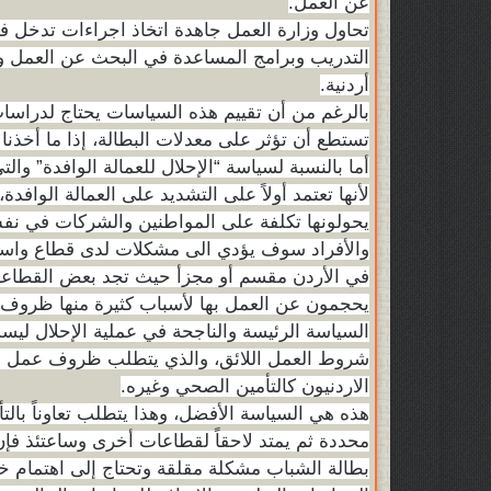
عن العمل.
تحاول وزارة العمل جاهدة اتخاذ اجراءات تدخل ف
التدريب وبرامج المساعدة في البحث عن العمل ودعم
أردنية.
بالرغم من أن تقييم هذه السياسات يحتاج لدراسا
تستطع أن تؤثر على معدلات البطالة، إذا ما أخذنا 
أما بالنسبة لسياسة “الإحلال للعمالة الوافدة” و
لأنها تعتمد أولاً على التشديد على العمالة الوافد
يحولونها تكلفة على المواطنين والشركات في نف
والأفراد سوف يؤدي الى مشكلات لدى قطاع واسع
في الأردن مقسم أو مجزأ حيث تجد بعض القطاعات م
يحجمون عن العمل بها لأسباب كثيرة منها ظروف 
السياسة الرئيسة والناجحة في عملية الإحلال ليست
شروط العمل اللائق، والذي يتطلب ظروف عمل جيدة 
الاردنيون كالتأمين الصحي وغيره.
هذه هي السياسة الأفضل، وهذا يتطلب تعاوناً بال
محددة ثم يمتد لاحقاً لقطاعات أخرى وساعتئذ فإن 
بطالة الشباب مشكلة مقلقة وتحتاج إلى اهتمام خا