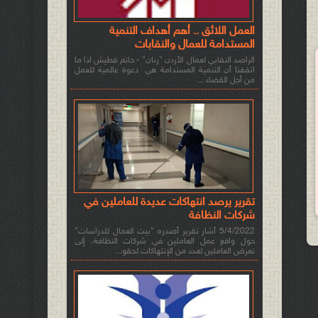
العمل اللائق .. أهم أهداف التنمية
المستدامة للعمال والنقابات
الراصد النقابي لعمال الأردن "رنان" - حاتم قطيش اذا ما
اتفقنا أن التنمية المستدامة هي دعوة عالمية للعمل
من أجل القضاء ...
تقرير يرصد انتهاكات عديدة للعاملين في
شركات النظافة
5/4/2022 أشار تقرير أصدره "بيت العمال للدراسات"
حول واقع عمل العاملين في شركات النظافة، إلى
تعرض العاملين لعدد من الإنتهاكات لحقو...