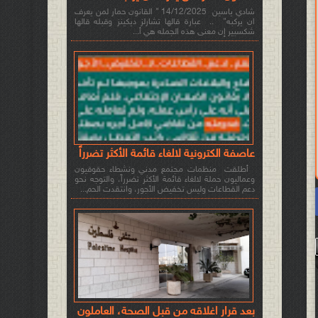
شادي ياسين 14/12/2025 " القانون حمار لمن يعرف
ان يركبه" .. عبارة قالها تشارلز ديكينز وقبله قالها
شكسبير إن معنى هذه الجمله هي أ...
عاصفة الكترونية لالغاء قائمة الأكثر تضرراً
أطلقت منظمات مجتمع مدني ونشطاء حقوقيون
وعماليون حملة لالغاء قائمة الأكثر تضرراً، والتوجه نحو
دعم القطاعات وليس تخفيض الأجور، وانتقدت الحم...
بعد قرار اغلاقه من قبل الصحة، العاملون