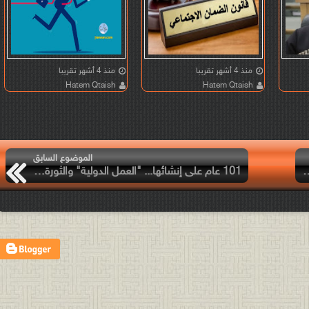
منذ 4 أشهر تقريبا
منذ 4 أشهر تقريبا
Hatem Qtaish
Hatem Qtaish
الموضوع السابق
فية عملنا اليوم وفي العقد المقبل
101 عام على إنشائها... "العمل الدولية" والثورة الرقمية أيهما يحسم الصراع؟