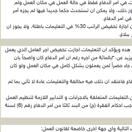
خفيض 30% من الأجر جاءت في امر الدفاع فقط في حالة العمل في مكان العمل ولم
وز ذلك، ولا يمكن ان تستحدث حكما جديدا فيها لم يجزه أمر
ي امر الدفاع.
وبذلك يدفع قانونيون بوجهة نظر قانونية تؤكد ان اجازة تخفيض الراتب 30% في التعليمات باطلة، ولا يجوز ان
ببلاغ.
ر هذه ويؤكد ان التعليمات اجازت تخفيض اجر العامل الذي يعمل
عن بعد بشكل كامل وكأنه في مكان العمل بما لا يزيد عن٣٠بالمائة من اجره رغم ان امر الدفاع كان واضحاً بان
جاء حصراً لمن يعملون بشكل كامل في مكان العمل ولو كان
اع فاعتقد ان ذلك فيه مخالفة والتعليمات عادة لا تأتي بما لم
التعليمات المتعلقة بالاجراءات و التدابير اللازمة لتنظيم العمل
المرن “عن بعد” رقم (3) لسنة 2020 الصادرة بموجب احكام الفقرة (ج) من البند ثالثا من امر الدفاع رقم (6) لسنة
لتالية واي جهة اخرى خاضعة لقانون العمل: