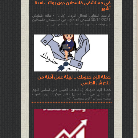
في مستشفى فلسطين دون رواتب لعدة
أشهر
الراصد النقابي لعمال الأردن "رنان" - حاتم قطيش
30/12/2021 اشتكى العاملون في مستشفى فلسطين
من توقف رواتبهم كاملة للشهرالسابع على ال...
حملة الزم حدودك .. لبيئة عمل آمنة من
التحرش الجنسي
حملة الزم حدودك (لا للعنف المبني على أساس النوع
الإجتماعي في بيئة العمل) اطلق مركز الشرق والغرب
حملة بعنوان "الزم حدودك" ته...