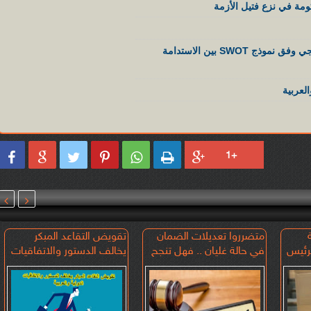
ومة في نزع فتيل الأزمة
إصلاح الضمان الاجتماعي 2026 في الأردن: تحليل استراتيجي وفق نموذج SWOT بين الاستدامة
العربية








متضرروا تعديلات الضمان
تقويض التقاعد المبكر
الا لرئيس
في حالة غليان .. فهل تنجح
يخالف الدستور والاتفاقيات
الحكومة في نزع فتيل الأزمة
الدولية والعربية