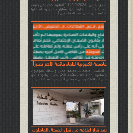
شادي ياسين 14/12/2025 " القانون حمار لمن يعرف
ان يركبه" .. عبارة قالها تشارلز ديكينز وقبله قالها
شكسبير إن معنى هذه الجمله هي أ...
عاصفة الكترونية لالغاء قائمة الأكثر تضرراً
أطلقت منظمات مجتمع مدني ونشطاء حقوقيون
وعماليون حملة لالغاء قائمة الأكثر تضرراً، والتوجه نحو
دعم القطاعات وليس تخفيض الأجور، وانتقدت الحم...
بعد قرار اغلاقه من قبل الصحة، العاملون