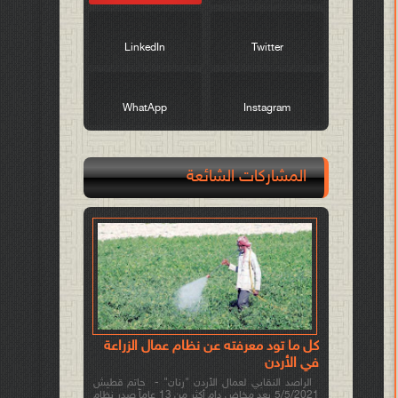
LinkedIn
Twitter
WhatApp
Instagram
المشاركات الشائعة
كل ما تود معرفته عن نظام عمال الزراعة
في الأردن
الراصد النقابي لعمال الأردن "رنان" - حاتم قطيش
5/5/2021 بعد مخاض دام أكثر من 13 عاماً صدر نظام