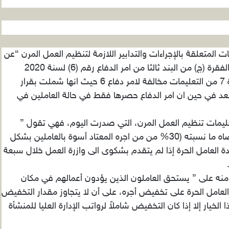
 المتعلقة بالإجراءات والتدابير اللازمة لتنظيم العمل المرن “عن
بعد” رقم (3) لسنة 2020 الصادرة بموجب احكام الفقرة (ج) من البند ثالثا من امر الدفاع رقم (6) لسنة 2020
يتساءل مراقبون فيما اذا جاءت الفقرة د من المادة 7 من التعليمات مخالفة لامر دفاع 6 حيث انها شملت بقرار
عن بعد في حين ان امر الدفاع حصرها فقط في حالة العاملين في
لفقرة د من المادة 7 التي في تعليمات تنظيم العمل المرن، التي صدرت اليوم، فهي تقول ”
للعامل عن بعد أن يتنازل عن جزء من أجره بحد اقصاه ما نسبته (30% من من اجره المعتاد أسوة بالعاملين بشكل
دة العامل الحرة إذا لم يتقدم بشكوى الى وازرة العمل خلال سبعة
لبند الرابع منه على ” يستحق العاملون الذين يؤدون أعمالهم في مكان
 العامل الحرة على تخفيض أجره، على أن لا يتجاوز مقدار التخفيض
ا الخيار إلا إذا كان التخفيض شاملاً لرواتب الإدارة العليا للمنشأة