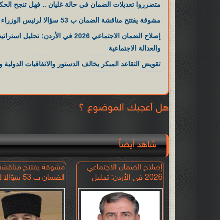
متضرروا تعديلات الضمان في حالة غليان .. فهل تنجح الحك
مشوقة يفتتح مناقشة الضمان ب 53 سؤالا لرئيس الوزراء
والعدالة الاجتماعية
تقويض التقاعد المبكر يخالف الدستور والاتفاقيات الدولية و
هل أعجبك الموضوع ؟
شاهد أيضاً
 .. غائب عن
إصلاح الضمان الاجتماعي
مشوقة يفتتح مناقشة
ة أموال
2026 في الأردن: تحليل
الضمان ب 53 سؤ
استراتيجي وفق نموذج
الوزراء
SWOT بين الاستدامة
والعدالة الاجتماعية