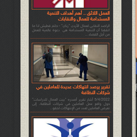
العمل اللائق .. أهم أهداف التنمية
المستدامة للعمال والنقابات
الراصد النقابي لعمال الأردن "رنان" - حاتم قطيش اذا ما
اتفقنا أن التنمية المستدامة هي دعوة عالمية للعمل
من أجل القضاء ...
تقرير يرصد انتهاكات عديدة للعاملين في
شركات النظافة
5/4/2022 أشار تقرير أصدره "بيت العمال للدراسات"
حول واقع عمل العاملين في شركات النظافة، إلى
تعرض العاملين لعدد من الإنتهاكات لحقو...