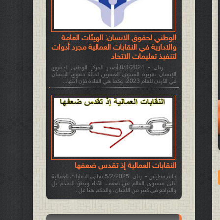
الوطني لحقوق الانسان: الهيئات العامة
والادارية في النقابات العمالية مجرد أدوات
لتنفيذ تعليمات الاتحاد
رنان - 8/8/2024 أصدر المركز الوطني لحقوق
الإنسان تقريره السنوي العشرين لحالة حقوق الإنسان
في الأردن للعام 2023؛ وكما هي العادة فإن انتها...
النقابات العمالية إذ تقدس ضعفها
حاتم قطيش - رنان 5/2/2025 تعاني النقابات العمالية
على مستوى العالم من ضعف الأداء وبطؤ التقدم بل
والتراجع في كثير من الأحيان، والحكم هنا عل...