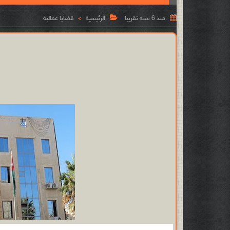


منذ 6 سنه تقريبا
الرئيسية
قضايا عمالية
>