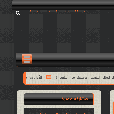
عته من الانهيار!!
الأول من مايو وحدة النضال العمالي وتجديد العه
مشاركة مميزة