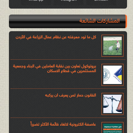
المشاركات الشائعة
كل ما تود معرفته عن نظام عمال الزراعة في الأردن
بروتوكول تعاون بين نقابة العاملين في البناء وجمعية
المستثمرين في قطاع الاسكان
القانون حمار لمن يعرف ان يركبه
عاصفة الكترونية لالغاء قائمة الأكثر تضرراً