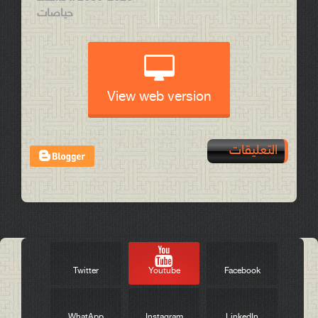
حياصات
View web version
التعليقات
Post a Comment
Twitter
Youtube
Facebook
WhatApp
Instagram
LinkedIn