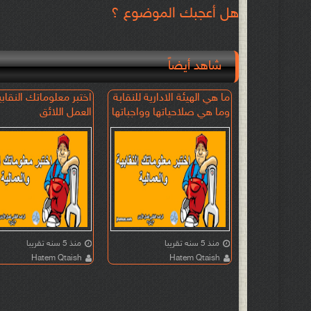
هل أعجبك الموضوع ؟
شاهد أيضاً
لعامة في
ما هي الهيئة الادارية للنقابة
اختبر معلوماتك النقاب
ة
وما هي صلاحياتها وواجباتها
العمل اللائق
منذ 5 سنه تقريبا
منذ 5 سنه تقريبا
Hatem Qtaish
Hatem Qtaish