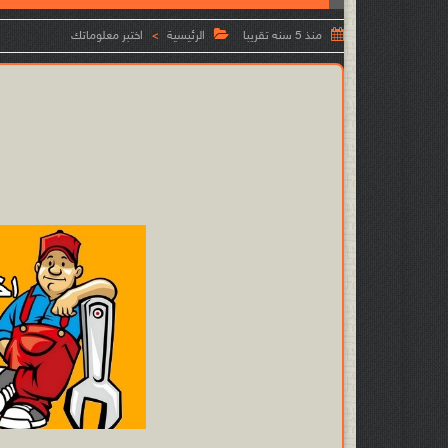


منذ 5 سنه تقريبا
الرئيسية
اختبر معلوماتك
>