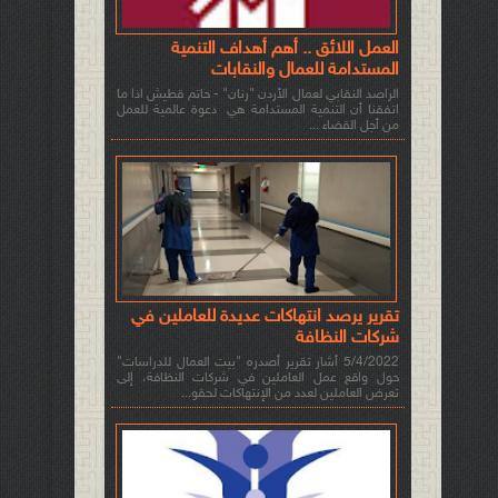
العمل اللائق .. أهم أهداف التنمية
المستدامة للعمال والنقابات
الراصد النقابي لعمال الأردن "رنان" - حاتم قطيش اذا ما
اتفقنا أن التنمية المستدامة هي دعوة عالمية للعمل
من أجل القضاء ...
تقرير يرصد انتهاكات عديدة للعاملين في
شركات النظافة
5/4/2022 أشار تقرير أصدره "بيت العمال للدراسات"
حول واقع عمل العاملين في شركات النظافة، إلى
تعرض العاملين لعدد من الإنتهاكات لحقو...