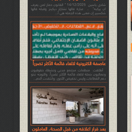
شادي ياسين 14/12/2025 " القانون حمار لمن يعرف
ان يركبه" .. عبارة قالها تشارلز ديكينز وقبله قالها
شكسبير إن معنى هذه الجمله هي أ...
عاصفة الكترونية لالغاء قائمة الأكثر تضرراً
أطلقت منظمات مجتمع مدني ونشطاء حقوقيون
وعماليون حملة لالغاء قائمة الأكثر تضرراً، والتوجه نحو
دعم القطاعات وليس تخفيض الأجور، وانتقدت الحم...
بعد قرار اغلاقه من قبل الصحة، العاملون