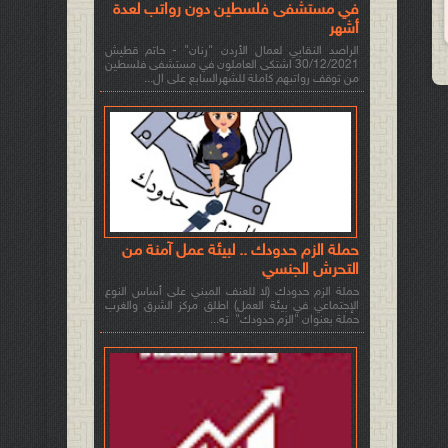
في مستشفى فلسطين دون رواتب لعدة
أشهر
الراصد النقابي لعمال الأردن "رنان" - حاتم قطيش
30/12/2021 اشتكى العاملون في مستشفى فلسطين
من توقف رواتبهم كاملة للشهرالسابع على ال...
حملة الزم حدودك .. لبيئة عمل آمنة من
التحرش الجنسي
حملة الزم حدودك (لا للعنف المبني على أساس النوع
الإجتماعي في بيئة العمل) اطلق مركز الشرق والغرب
حملة بعنوان "الزم حدودك" ته...