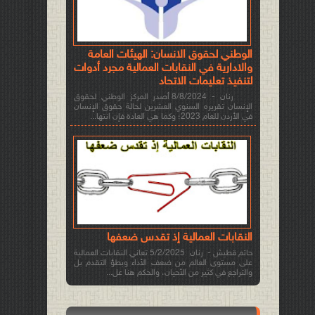
الوطني لحقوق الانسان: الهيئات العامة
والادارية في النقابات العمالية مجرد أدوات
لتنفيذ تعليمات الاتحاد
رنان - 8/8/2024 أصدر المركز الوطني لحقوق
الإنسان تقريره السنوي العشرين لحالة حقوق الإنسان
في الأردن للعام 2023؛ وكما هي العادة فإن انتها...
النقابات العمالية إذ تقدس ضعفها
حاتم قطيش - رنان 5/2/2025 تعاني النقابات العمالية
على مستوى العالم من ضعف الأداء وبطؤ التقدم بل
والتراجع في كثير من الأحيان، والحكم هنا عل...