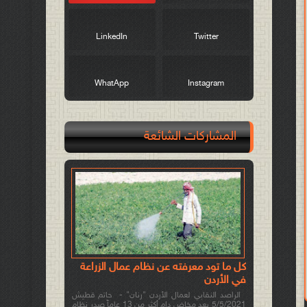
LinkedIn
Twitter
WhatApp
Instagram
المشاركات الشائعة
كل ما تود معرفته عن نظام عمال الزراعة
في الأردن
الراصد النقابي لعمال الأردن "رنان" - حاتم قطيش
5/5/2021 بعد مخاض دام أكثر من 13 عاماً صدر نظام