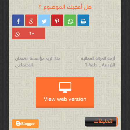
هل أعجبك الموضوع ؟






الموضوع التالي
الموضوع السابق
أزمة الحركة العمالية
ماذا تريد مؤسسة الضمان
الأردنية .. حلقة 1
الاجتماعي
View web version
التعليقات