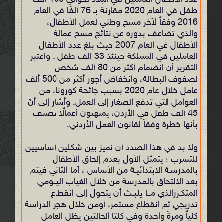
عدد الأطفال العاملين في البلاد لحوالي 100 ألف
طفل في العام 2020 مقارنة بـ 76 ألفًا في العام
2016 وفقاً لآخر مسح وطني لعمل الأطفال،
والذي تضاعف بدوره عن نتائج مسح عمالة
الأطفال في العام 2007 حيث بلغ عدد الأطفال
العاملين في المملكة حينئذ 33 الف طفل . واعتبر
التقرير أن انضمام أكثر من 80 ألف شخص
لصفوف البطالة، وانخفاض أجور أكثر من 500 ألف
عامل خلال عام 2020 بسبب جائحة كورونا، من
العوامل التي تدفع الصغار إلى العمل. وأشار إلى أنّ
45 ألف طفل في الأردن، يمتهنون أعمالًا تصنف
بأنها خطرة وفقاً لقانون العمل الأردني.
ولا بد في هذا الصدد أن نميز بين شكلين أساسيين
للتسرب ؛ يتمثل الأول بعدم إلحاق الأطفال
بالمدرسـة الابتدائیـة من الأساس ، أما الثاني فيتم
بعد الالتحاق بالمدرسة من خلال الغياب الیــومي
المتكـررالذي مــا یلبـث أن یتحول إلى انقطاع
تدریجي ثم انقطاع مستمر، أومن خلال هجر الدراسة
كلیاً ومرةً واحدة وفي كلتا الحالتين يظل العامل