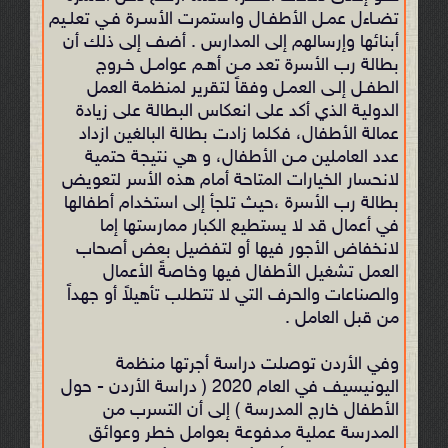
تضـاءل عمـل الأطفـال واستمرت الأسـرة فـي تعلـیم
أبنائها وإرسالهم إلى المدارس . أضف إلى ذلك أن
بطالة رب الأسرة تعد مـن أهـم عوامـل خـروج
الطفـل إلـى العمـل وفقاً لتقرير لمنظمة العمل
الدولية الذي أكد على انعكاس البطالة على زیادة
عمالة الأطفال، فكلما زادت بطالة البالغین ازداد
عدد العاملین مـن الأطفال، و هي نتيجة حتمية
لانحسار الخيارات المتاحة أمام هذه الأسر لتعويض
بطالة رب الأسرة ،حيث تلجأ إلى استخدام أطفالها
في أعمال قد لا يستطيع الكبار ممارستها إما
لانخفاض الأجور فيها أو لتفضيل بعض أصحاب
العمل تشغيل الأطفال فيها وخاصةً الأعمال
والصناعات والحرف التي لا تتطلب تأهیلاً أو جهداً
من قبل العامل .
وفي الأردن توصلت دراسة أجرتها منظمة
اليونيسيف في العام 2020 ( دراسة الأردن - حول
الأطفال خارج المدرسة ) إلى أن التسرب من
المدرسة عملية مدفوعة بعوامل خطر وعوائق