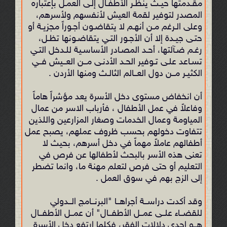
مقـدمتها حیـث ینظـر الأطفـال إلـى العمـل بإعتباره
المصدر لتوفیر لقمة العیش لأنفسهم ولأسرهم،
وعلى الـرغم مـن أنهـم لا یتقاضـون أجـوراً مجزیـة أو
حتـى جیـدة إلا أن الأجـور التـي یتقاضـونها تظـل،
رغـم ضـآلتها، أحـد المصـادر الأساسـیة للـدخل التـي
تسـاعد علـى تـوفیر الحـد الأدنـى مــن العــیش فــي
الكثیـر مــن دول العــالم الثالـث ومنها الأردن .
أن انخفاض مستوى دخل الأسرة يعد مؤشراً هاماً
وفاعلاً في عمل الأطفال ، فأرباب الاسر من عمال
المياومة وعمال الخدمات وصغار المزارعين واللذين
تتفاوت دخولهم بحسب ظروف عملهم، يصبح عمل
أطفالهم عاملاً مهماً في دخل أسرهم، بحيث لا
تعنى هذه الأسر بالبحث لأطفالها عن فرص في
التعليم أو حتى فرص لتعلم مهنة ما، وانما تضطر
إلى الزج بهم في سوق العمل .
وقد أكدت دراســة أجراهــا "البرنــامج الــدولي
للقضــاء علــى عمــل الأطفــال" أن عمــل الأطفــال
هــو إحدى دلالات الفقر، فكلما ارتفع دخل الأسرة