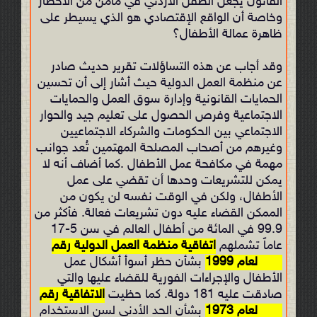
القانون یجعل الطفل الأردني في مأمن من الأخطار
وخاصة أن الواقع الإقتصادي هو الذي يسيطر على
ظاهرة عمالة الأطفال؟
وقد أجاب عن هذه التساؤلات تقرير حديث صادر
عن منظمة العمل الدولية حيث أشار إلى أن تحسين
الحمايات القانونية وإدارة سوق العمل والحمايات
الاجتماعية وفرص الحصول على تعليم جيد والحوار
الاجتماعي بين الحكومات والشركاء الاجتماعيين
وغيرهم من أصحاب المصلحة المهتمين تُعد جوانب
مهمة في مكافحة عمل الأطفال .كما أضاف أنه لا
يمكن للتشريعات وحدها أن تقضي على عمل
الأطفال، ولكن في الوقت نفسه لن يكون من
الممكن القضاء عليه دون تشريعات فعالة. فأكثر من
99.9 في المائة من أطفال العالم في سن 5-17
عاماً تشملهم
اتفاقية منظمة العمل الدولية رقم
182 لعام 1999
بشأن حظر أسوأ أشكال عمل
الأطفال والإجراءات الفورية للقضاء عليها والتي
صادقت عليه 181 دولة. كما حظيت
الاتفاقية رقم
138 لعام 1973
بشأن الحد الأدنى لسن الاستخدام