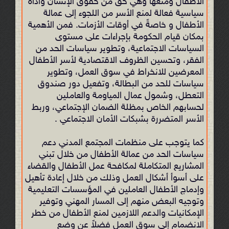
الأطفال ومنعها وهي حق من حقوق الإنسان وأداة
سياسية فعالة لمنع الأسر من اللجوء إلى عمالة
الأطفال و خاصةً في أوقات الأزمات. فمن الأهمية
بمكان قيام الحكومة بإجراءات على مستوى
السياسات الاجتماعية، وتطوير سياسات الحد من
الفقر، وتحسين الظروف الاقتصادية لأسر الأطفال
المعرضين للانخراط في سوق العمل، وتطوير
سياسات للحد من البطالة، وتفعيل دور صندوق
التعطل، وشمول عمال المياومة والعاملين
لحسابهم الخاص بمظلة الضمان الإجتماعي، وربط
الأسر المتضررة بشبكات الأمان الاجتماعي .
كما يتوجب على منظمات المجتمع المدني دعم
سياسات الحد من عمالة الأطفال من خلال تبني
المشاريع المتکاملة لمکافحة عمل الأطفال والقضاء
على أسوأ أشکال العمل وذلك من خلال إعادة تأهيل
وإدماج الأطفال العاملين في المؤسسات التعليمية
وتوجيه البعض منهم إلى المسار المهني وتوفير
الإمکانيات والدعم اللازمين لمنع الأطفال من خطر
الانضمام إلى سوق العمل فضلاً عن وضع