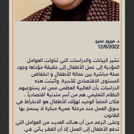
د. فيروز عمرو
12/6/2022
تشير البيانات والدراسات التي تناولت العوامل
المؤدية إلى عمل الأطفال إلى حقيقة مؤداها وجود
صلة مباشرة بين عمالة الأطفال و انخفاض
المستوى الاقتصادي للأسرة. وأثبتت هذه
الدراسات بأن الغالبية العظمى ممن لم يستوعبهم
النظام التعليمي هم من أسر متدنية اقتصادياً ،
فكان الملجأ الوحيد لهؤلاء الأطفال هو الانخراط في
سوق العمل منذ مرحلة عمرية مبكرة لا يسمح بها
القانون .
وعلـى الـرغم مـن أن هنـاك العدیـد من العوامل التي
تدفع الأطفال إلى العمل إلا أن الفقـر یـأتي فـي