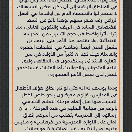
وقد يعزى عدم إلحاق الأطفال في المدارس نهائياً
في المناطق الريفية إلى أن دخل بعض الأسرهناك
لا يسمح لها بالاستغناء التام عن أولادها في العمل
الزراعي رغم صغر سنهم ،وهذا ناتج عن النمط
الاقتصادي السائد في الريف والتكوين العائلي، مما
يترك أثراً واضحاً في حجم التسرب من المدرسة
الابتدائية .ولا يقتصر هذا الأمر على الريف بل
يشمل المدن أيضاً، وخاصة في الطبقات الفقيرة
والعاملة.حيث نجد أن كثيراً من الأولاد في سن
التعليم الابتدائي يستخدمون في المقاهي ولدى
الباعة المتجولين والحوانيت أما الفتيات فيستخدمن
للعمل لدى بعض الأسر الميسورة .
ومما يؤسف له انه حتى لو تم إلحاق هؤلاء الأطفال
في المدارس، فإنهم معرضون بنحو خاص لخطر
التسرب منها قبل إتمام مرحلة التعليم الأساسي
بالرغم من مجانية التعليم في هذه المرحلة ، إذ أن
إرسالهم إلى المدرسة يتطلب من أسرهم إنفاق
المال على اللوازم المدرسية من قرطاسية و ملابس
وغيرها من التكاليف غير المباشرة كالمواصلات