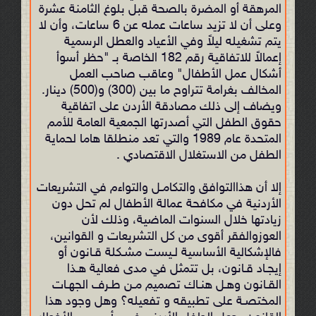
المرهقة أو المضرة بالصحة قبل بلوغ الثامنة عشرة
وعلى أن لا تزيد ساعات عمله عن 6 ساعات، وأن لا
يتم تشغيله ليلاً وفي الأعياد والعطل الرسمية
إعمالاً للاتفاقية رقم 182 الخاصة بـ "حظر أسوأ
أشكال عمل الأطفال" وعاقب صاحب العمل
المخالف بغرامة تتراوح ما بين (300) و(500) دينار.
ويضاف إلى ذلك مصادقة الأردن على اتفاقية
حقوق الطفل التي أصدرتها الجمعية العامة للأمم
المتحدة عام 1989 والتي تعد منطلقا هاما لحماية
الطفل من الاستغلال الاقتصادي .
إلا أن هذاالتوافق والتكامـل والتواءم في التشريعات
الأردنية في مكافحة عمالة الأطفال لم تحل دون
زيادتها خلال السنوات الماضية، وذلك لأن
العوزوالفقر أقوى من كل التشريعات و القوانين،
فالإشكالية الأساسية لـیست مشـكلة قـانون أو
إیجـاد قـانون، بل تتمثل في مدى فعالية هـذا
القـانون وهـل هنـاك تصميم مـن طـرف الجهـات
المختصـة على تطبیقه و تفعيله؟ وهل وجود هذا