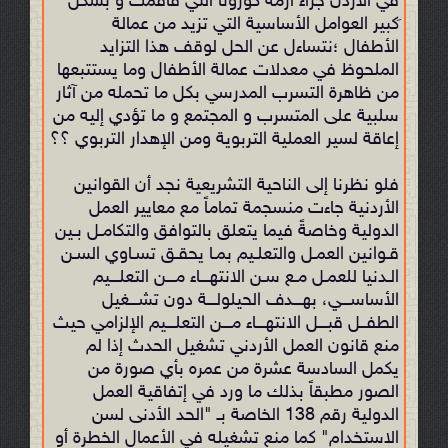
في الأردن جراء أزمة كورونا التي فاقمت و بشكل
َكبير العوامل الأساسية التي تزيد من عمالة
الأطفال ؛نتساءل عن الحل لوقف هذا التزايد
الملحوظ في معدلات عمالة الأطفال وما يستتبعها
من ظاهرة التسرب المدرسي بكل ما تحمله من آثار
سلبية على المتسرب و المجتمع و ما تؤدي إليه من
إعاقة لسير العملية التربوية ومن الإهدار التربوي ؟؟
فلو نظرنا إلى الناحية التشريعية نجد أن القوانين
الأردنية جاءت منسجمة تماماً مع معايير العمل
الدولية وخاصةً فيما يتعلق بالتوافق والتكامـل بـین
قـوانین العمـل والتعلـیم بمـا یحقـق تسـاوي السـن
الـدنیا للعمـل مـع سـن الانتهـــاء مـــن التعلـــیم
الأساســـي، بهـــدف الحیلولـــة دون تشـــغیل
الطفــل قبـــل الانتهـــاء مـــن التعلـــیم الإلزامي حيث
منع قانون العمل الأردني تشغيل الحدث إذا لم
يكمل السادسة عشرة من عمره بأي صورة من
الصور مطبقاً بذلك ما ورد في إتفاقية العمل
الدولية رقم 138 الخاصة بـ "الحد الأدنى لسن
الاستخدام" كما منع تشغيله في الأعمال الخطرة أو