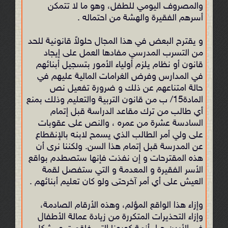
والمصروف اليومي للطفل، وهو ما لا تتمكن
أسرهم الفقيرة والهشة من احتماله .
و يقترح البعض في هذا المجال حلولاً قانونية للحد
من التسرب المدرسي مفادها العمل على إيجاد
قانون أو نظام يلزم أولياء الأمور بتسجيل أبنائهم
في المدارس وفرض الغرامات المالية عليهم في
حالة امتناعهم عن ذلك و ضرورة تفعيل نص
المادة15/ ب من قانون التربية والتعليم وذلك بمنع
أي طالب من ترك مقاعد الدراسة قبل إتمام
السادسة عشرة من عمره ، والنص على عقوبات
على ولي أمر الطالب الذي يسمح لابنه بالإنقطاع
عن المدرسة قبل إتمام هذا السن. ولكننا نرى أن
هذه المقترحات و إن نفذت فإنها ستصطدم بواقع
الأسر الفقيرة و المعدمة و التي ستفصل لقمة
العيش على أي أمر آخرحتى ولو كان تعليم أبنائهم .
وإزاء هذا الواقع المؤلم، وهذه الأرقام الصادمة،
وإزاء التحذيرات المتكررة من زيادة عمالة الأطفال