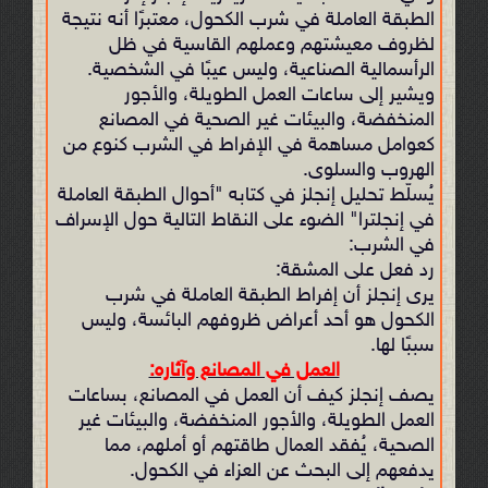
الطبقة العاملة في شرب الكحول، معتبرًا أنه نتيجة
لظروف معيشتهم وعملهم القاسية في ظل
الرأسمالية الصناعية، وليس عيبًا في الشخصية.
ويشير إلى ساعات العمل الطويلة، والأجور
المنخفضة، والبيئات غير الصحية في المصانع
كعوامل مساهمة في الإفراط في الشرب كنوع من
الهروب والسلوى.
يُسلّط تحليل إنجلز في كتابه "أحوال الطبقة العاملة
في إنجلترا" الضوء على النقاط التالية حول الإسراف
في الشرب:
رد فعل على المشقة:
يرى إنجلز أن إفراط الطبقة العاملة في شرب
الكحول هو أحد أعراض ظروفهم البائسة، وليس
سببًا لها.
العمل في المصانع وآثاره:
يصف إنجلز كيف أن العمل في المصانع، بساعات
العمل الطويلة، والأجور المنخفضة، والبيئات غير
الصحية، يُفقد العمال طاقتهم أو أملهم، مما
يدفعهم إلى البحث عن العزاء في الكحول.