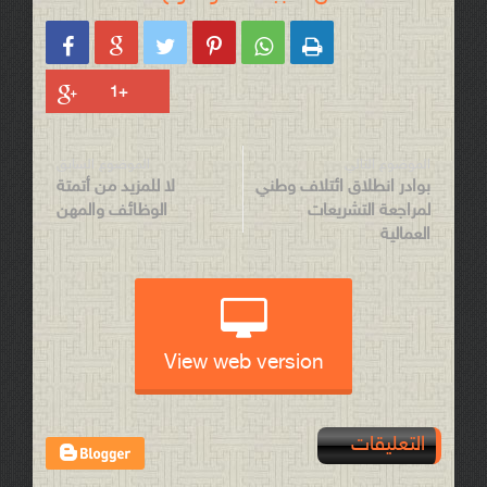






الموضوع التالي
الموضوع السابق
بوادر انطلاق ائتلاف وطني
لا للمزيد من أتمتة
لمراجعة التشريعات
الوظائف والمهن
العمالية
View web version
التعليقات