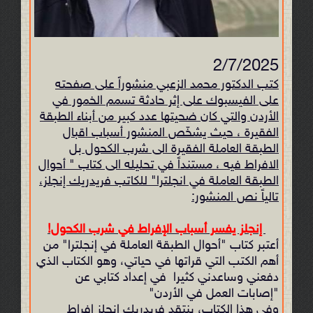
2/7/2025
كتب الدكتور محمد الزعبي منشوراً على صفحته
على الفيسبوك على إثر حادثة تسمم الخمور في
الأردن والتي كان ضحيتها عدد كبير من أبناء الطبقة
الفقيرة ، حيث يشخّص المنشور أسباب اقبال
الطبقة العاملة الفقيرة الى شرب الكحول بل
الافراط فيه ، مستنداً في تحليله الى كتاب " أحوال
الطبقة العاملة في انجلترا" للكاتب فريدريك إنجلز،
تالياً نص المنشور:
إنجلز يفسر أسباب الإفراط في شرب الكحول!
أعتبر كتاب "أحوال الطبقة العاملة في إنجلترا" من
أهم الكتب التي قراتها في حياتي، وهو الكتاب الذي
دفعني وساعدني كثيرا في إعداد كتابي عن
"إصابات العمل في الأردن"
وفي هذا الكتاب، ينتقد فريدريك إنجلز إفراط