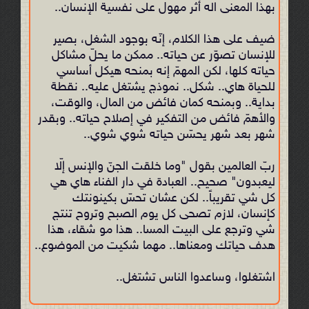
بهذا المعنى اله أثر مهول على نفسية الإنسان..
ضيف على هذا الكلام، إنّه بوجود الشغل، بصير
للإنسان تصوّر عن حياته.. ممكن ما يحلّ مشاكل
حياته كلها، لكن المهمّ إنه بمنحه هيكل أساسي
للحياة هاي.. شكل.. نموذج يشتغل عليه.. نقطة
بداية.. وبمنحه كمان فائض من المال، والوقت،
والأهمّ فائض من التفكير في إصلاح حياته.. وبقدر
شهر بعد شهر يحسّن حياته شوي شوي..
ربّ العالمين بقول "وما خلقت الجنّ والإنس إلّا
ليعبدون" صحيح.. العبادة في دار الفناء هاي هي
كل شي تقريباً.. لكن عشان تحسّ بكينونتك
كإنسان، لازم تصحى كل يوم الصبح وتروح تنتج
شي وترجع على البيت المسا.. هذا مو شقاء، هذا
هدف حياتك ومعناها.. مهما شكيت من الموضوع..
اشتغلوا، وساعدوا الناس تشتغل..