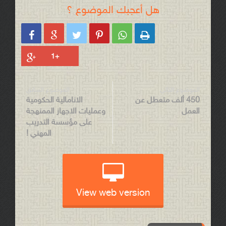
هل أعجبك الموضوع ؟






الموضوع التالي
الموضوع السابق
450 ألف متعطل عن
الانامالية الحكومية
العمل
وعمليات الاجهاز الممنهجة
على مؤسسة التدريب
المهني !
View web version