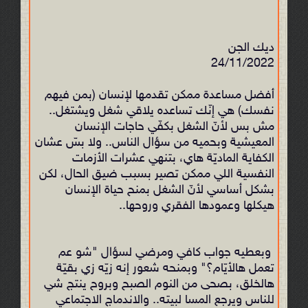
ديك الجن
24/11/2022
أفضل مساعدة ممكن تقدمها لإنسان (بمن فيهم
نفسك) هي إنّك تساعده يلاقي شغل ويشتغل..
مش بس لأنّ الشغل بكفّي حاجات الإنسان
المعيشية وبحميه من سؤال الناس.. ولا بسّ عشان
الكفاية الماديّة هاي، بتنهي عشرات الأزمات
النفسية اللي ممكن تصير بسبب ضيق الحال، لكن
بشكل أساسي لأنّ الشغل بمنح حياة الإنسان
هيكلها وعمودها الفقري وروحها..
وبعطيه جواب كافي ومرضي لسؤال "شو عم
تعمل هالأيّام؟" وبمنحه شعور إنه زيّه زي بقيّة
هالخلق، بصحى من النوم الصبح وبروح ينتج شي
للناس ويرجع المسا لبيته.. والاندماج الاجتماعي