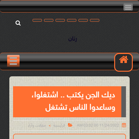
رنان
ديك الجن يكتب .. اشتغلوا،
وساعدوا الناس تشتغل


11/24/2022 03:02:00 AM
الرئيسية
مقالات وآراء
>