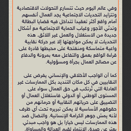
وفي عالم اليوم حيث تتسارع التحولات الاقتصادية
وتتزايد التحديات الاجتماعية يجد العمال أنفسهم
أمام واقع أكثر تعقيدا تتداخل فيه قضايا البطالة
وتدنّي الأجور وغياب الحماية الاجتماعية مع أشكال
جديدة من الاستغلال والعمل غير اللائق. هذه
التحديات لا يمكن مواجهتها إلا عبر حركة نقابية
واعية متماسكة ومنفتحة على محيطها قادرة على
قراءة الواقع بعمق والتفاعل معه بمرونة والدفاع
عن مصالح العمال بجرأة ومسؤولية.
كما أن الواجب الأخلاقي والإنساني يفرض على
النقابيين في كل مكان التنديد بكل الممارسات غير
العادلة التي تُرتكب في حق العمال سواء على
المستوى الوطني أو الدولي فاستغلال العمال أو
التضييق على حرياتهم النقابية أو حرمانهم من
حقوقهم الأساسية لا يمكن تبريره تحت أي ظرف
لأنه يمسّ جوهر الكرامة الإنسانية. والنضال ضد
هذه الممارسات ليس خيارا بل هو واجب مبدئي
يعبّر عن صدق الانتماء لقيم العدالة والمساواة.