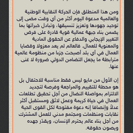
ومن هذا المنطلق فإن الحركة النقابية الوطنية
والعالمية مدعوة اليوم أكثر من أي وقت مضى إلى
توحيد جهودها وتعزيز تنسيقها، وتبادل خبراتها بما
يضمن بناء جبهة عمالية قوية قادرة على فرض
التغيير الإيجابي والدفاع عن الحقوق المادية
والمعنوية للعمال. فالعالم لم يعد معزولا وقضايا
العمال في أي بلد أصبحت جزءا من منظومة عالمية
مترابطة ما يجعل التضامن الدولي ضرورة لا غنى
عنها.
إن الأول من مايو ليس فقط مناسبة للاحتفال بل
هو محطة للتقييم والمراجعة وفرصة لتجديد
الالتزام بمواصلة النضال من أجل تحقيق تطلعات
العمال في حياة كريمة وعمل لائق ومستقبل أكثر
عدلاً وإنصافا إنه دعوة مفتوحة لكل القوى الحية
نقابات ومنظمات ومجتمع مدني للعمل المشترك
من أجل بناء عالم يحترم الإنسان، ويقدّر جهده
ويصون حقوقه.