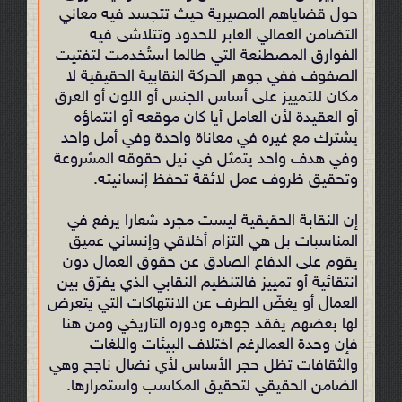
حول قضاياهم المصيرية حيث تتجسد فيه معاني
التضامن العمالي العابر للحدود وتتلاشى فيه
الفوارق المصطنعة التي طالما استُخدمت لتفتيت
الصفوف ففي جوهر الحركة النقابية الحقيقية لا
مكان للتمييز على أساس الجنس أو اللون أو العرق
أو العقيدة لأن العامل أيا كان موقعه أو انتماؤه
يشترك مع غيره في معاناة واحدة وفي أمل واحد
وفي هدف واحد يتمثل في نيل حقوقه المشروعة
وتحقيق ظروف عمل لائقة تحفظ إنسانيته.
إن النقابة الحقيقية ليست مجرد شعارا يرفع في
المناسبات بل هي التزام أخلاقي وإنساني عميق
يقوم على الدفاع الصادق عن حقوق العمال دون
انتقائية أو تمييز فالتنظيم النقابي الذي يفرّق بين
العمال أو يغضّ الطرف عن الانتهاكات التي يتعرض
لها بعضهم يفقد جوهره ودوره التاريخي ومن هنا
فإن وحدة العمالرغم اختلاف البيئات واللغات
والثقافات تظل حجر الأساس لأي نضال ناجح وهي
الضامن الحقيقي لتحقيق المكاسب واستمرارها.