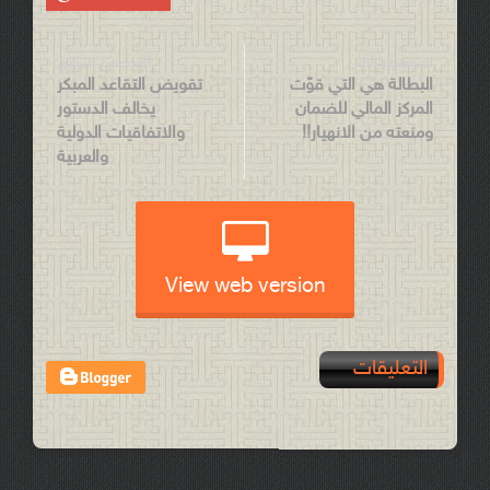
الموضوع التالي
الموضوع السابق
البطالة هي التي قوّت
تقويض التقاعد المبكر
المركز المالي للضمان
يخالف الدستور
ومنعته من الانهيار!!
والاتفاقيات الدولية
والعربية
View web version
التعليقات
Post a Comment