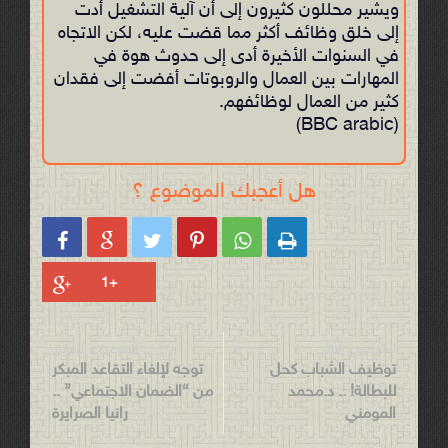
ويشير محللون كثيرون إلى أن آلية التشغيل أدت
إلى خلق وظائف أكثر مما قضت عليه، لكن الاتجاه
في السنوات الأخيرة أدى إلى حدوث هوة في
المهارات بين العمال والروبوتات أفضت إلى فقدان
كثير من العمال لوظائفهم.
(BBC arabic)
هل أعجبك الموضوع ؟






الموضوع التالي
الموضوع السابق
توظيف الشباب كحل
توجه لإلغاء التقاعد المبكر
للبطالة! .. د.محمد
من “الضمان الاجتماعي” ..
المومني
رانيا الصرايرة