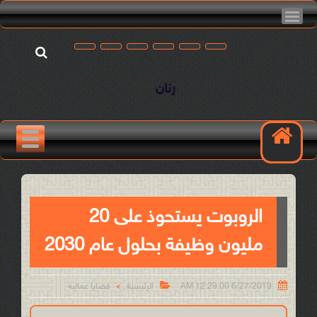
رنان
الروبوت يستحوذ على 20
مليون وظيفة بحلول عام 2030


6/27/2019 12:29:00 AM
الرئيسية
قضايا عمالية
>