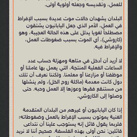
للعمل، وتقديسه وجعله أولوية أولى.
البلدان يشهدان حالات موت عديدة بسبب الإفراط
في العمل، الأمر الذي جعل اليابانيون يشتقون
مصطلحاً لغويا يدلل على هذه الحالة العجيبة، وهو
(كاروشي)، أي الموت بسبب ضغوطات العمل،
والإفراط فيه.
لا أريد أن أدخل في متاهة ومهزلة حساب عدد
الساعات الفعلية المنتجة، التي يعمل بها عاملنا أو
موظفنا أو مزارعنا أو معلمنا. ولكننا نعرف أن تلك
دول كانت معدمة (ماكلة روح الخل)، ولم ينشلها
من مستنقع فقرها وعوزها إلا العمل وحبه. حتى
وصلوا إلى الكاروشي.
إذا كان اليابانيون أو غيرهم من البلدان المتقدمة
الغنية يموتون بسبب الإفراط بالعمل وضغوطاته؛
فلربما يقول قائل إنه يستوجب علينا أن نتداعى
قائلين: نحن أولى بهذه الفلسفة. صحيح أننا لا نريد