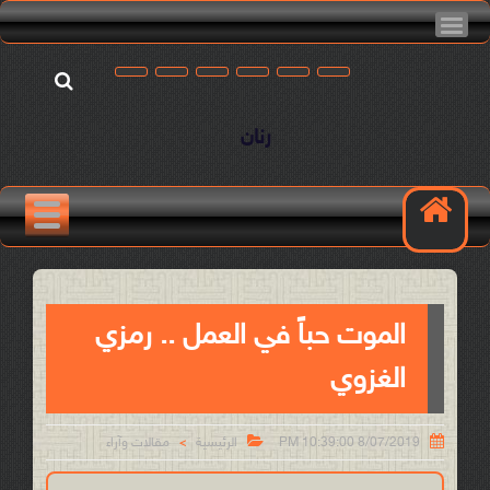
رنان
الموت حباً في العمل .. رمزي
الغزوي


8/07/2019 10:39:00 PM
الرئيسية
مقالات وآراء
>