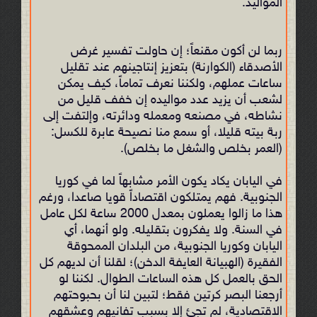
المواليد.
ربما لن أكون مقنعاً؛ إن حاولت تفسير غرض
الأصدقاء (الكوارنة) بتعزيز إنتاجينهم عند تقليل
ساعات عملهم، ولكننا نعرف تماماً، كيف يمكن
لشعب أن يزيد عدد مواليده إن خفف قليل من
نشاطه، في مصنعه ومعمله ودائرته، وإلتفت إلى
ربة بيته قليلا، أو سمع منا نصيحة عابرة للكسل:
(العمر بخلص والشغل ما بخلص).
في اليابان يكاد يكون الأمر مشابهاً لما في كوريا
الجنوبية. فهم يمتلكون اقتصاداً قويا صاعدا، ورغم
هذا ما زالوا يعملون بمعدل 2000 ساعة لكل عامل
في السنة. ولا يفكرون بتقليله. ولو أنهما، أي
اليابان وكوريا الجنوبية، من البلدان الممحوقة
الفقيرة (الهبيانة العايفة الدخن)؛ لقلنا أن لديهم كل
الحق بالعمل كل هذه الساعات الطوال. لكننا لو
أرجعنا البصر كرتين فقط؛ لتبين لنا أن بحبوحتهم
الاقتصادية، لم تجئ إلا بسبب تفانيهم وعشقهم