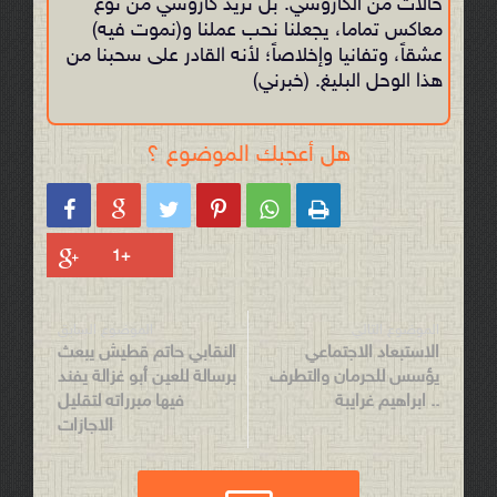
حالات من الكاروشي. بل نريد كاروشي من نوع
معاكس تماما، يجعلنا نحب عملنا و(نموت فيه)
عشقاً، وتفانيا وإخلاصاً؛ لأنه القادر على سحبنا من
هذا الوحل البليغ. (خبرني)
هل أعجبك الموضوع ؟






الموضوع التالي
الموضوع السابق
الاستبعاد الاجتماعي
النقابي حاتم قطيش يبعث
يؤسس للحرمان والتطرف
برسالة للعين أبو غزالة يفند
.. ابراهيم غرايبة
فيها مبرراته لتقليل
الاجازات