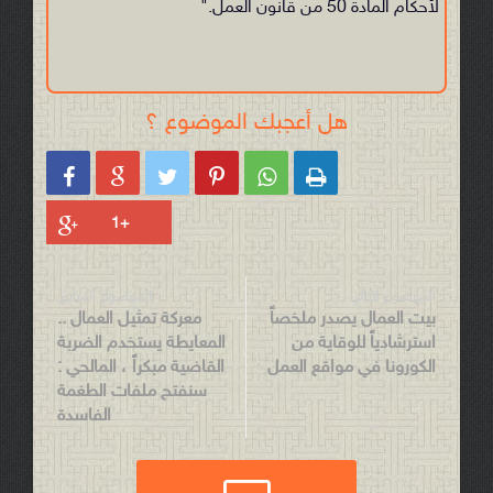
لأحكام المادة 50 من قانون العمل."
هل أعجبك الموضوع ؟






الموضوع التالي
الموضوع السابق
بيت العمال يصدر ملخصاً
معركة تمثيل العمال ..
استرشادياً للوقاية من
المعايطة يستخدم الضربة
الكورونا في مواقع العمل
القاضية مبكراً ، المالحي :
سنفتح ملفات الطغمة
الفاسدة