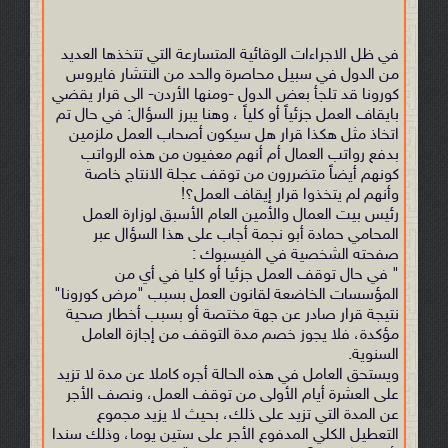
في ظل الاجراءات الوقائية المتسارعة التي تتخذها العديد
من الدول في سبيل محاصرة والحد من النتشار فايروس
كورونا قد تلجأ بعض الدول -ومنها الأردن- الى قرار يقضي
بايقاف العمل جزئياً أو كلياً ، وهنا يبرز السؤال: في حال تم
اتخاذ مثل هكذا قرار هل سيكون أصحاب العمل ملزمين
بدفع رواتب العمال أم أنهم معفيون من هذه الرواتب
كونهم أيضاً متضررون من توقف عجلة الانتاج خاصة
وأنهم لم يتخذوا قرار إيقاف العمل؟!
رئيس بيت العمال والأمين العام الأسبق لوزارة العمل
المحامي حمادة أبو نجمة أجاب على هذا السؤال عبر
صفحته الشخصية في الفيسبوك :
" في حال توقف العمل جزئيا أو كليا في أي من
المؤسسات الخاضعة لقانون العمل بسبب "مرض كورونا"
نتيجة قرار صادر عن جهة مختصة أو بسبب أخطار صحية
مؤكدة، فلا يجوز خصم مدة التوقف من إجازة العامل
السنوية.
ويستحق العامل في هذه الحالة أجره كاملا عن مدة لا تزيد
على العشرة أيام الأولى من توقف العمل، ونصف الأجر
عن المدة التي تزيد على ذلك، بحيث لا يزيد مجموع
التعطيل الكلي المدفوع الأجر على ستين يوما، وذلك سندا