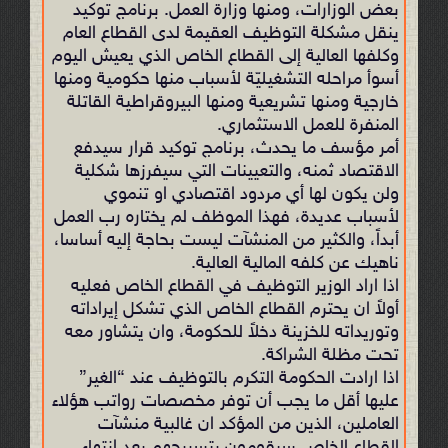
بعض الوزارات، ومنها وزارة العمل. برنامج توكيد
ينقل مشكلة التوظيف العقيمة لدى القطاع العام
وكلفها العالية إلى القطاع الخاص الذي يعيش اليوم
أسوأ مراحله التشغيليّة لأسباب منها حكومية ومنها
خارجية ومنها تشريعية ومنها البيروقراطية القاتلة
المنفرة للعمل الاستثماري.
أمر مؤسف ما يحدث، برنامج توكيد قرار سيدفع
الاقتصاد ثمنه، والتعيينات التي سيفرزها شكلية
ولن يكون لها أي مردود اقتصادي او تنموي
لأسباب عديدة، فهذا الموظف لم يختاره رب العمل
أبداً، والكثير من المنشآت ليست بحاجة إليه أساسا،
ناهيك عن كلفه المالية العالية.
اذا اراد الوزير التوظيف في القطاع الخاص فعليه
أولاً ان يحترم القطاع الخاص الذي تشكل إيراداته
وتوريداته للخزينة دخلاً للحكومة، وان يتشاور معه
تحت مظلة الشراكة.
اذا ارادت الحكومة التكرم بالتوظيف عند “الغير”
عليها أقل ما يجب أن توفر مخصصات رواتب هؤلاء
العاملين، الذين من المؤكد ان غالبية منشآت