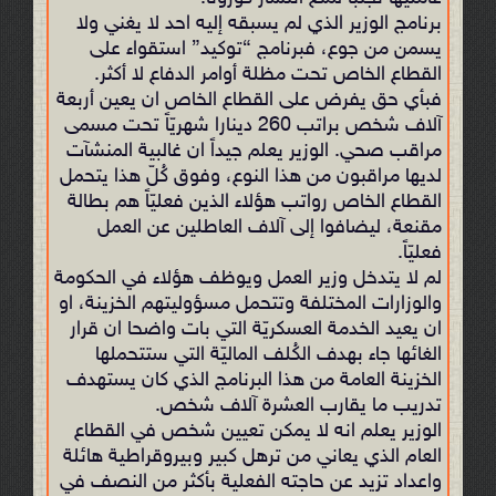
برنامج الوزير الذي لم يسبقه إليه احد لا يغني ولا
يسمن من جوع، فبرنامج “توكيد” استقواء على
القطاع الخاص تحت مظلة أوامر الدفاع لا أكثر.
فبأي حق يفرض على القطاع الخاص ان يعين أربعة
آلاف شخص براتب 260 دينارا شهريّاً تحت مسمى
مراقب صحي. الوزير يعلم جيداً ان غالبية المنشآت
لديها مراقبون من هذا النوع، وفوق كُلّ هذا يتحمل
القطاع الخاص رواتب هؤلاء الذين فعليّاً هم بطالة
مقنعة، ليضافوا إلى آلاف العاطلين عن العمل
فعليّاً.
لم لا يتدخل وزير العمل ويوظف هؤلاء في الحكومة
والوزارات المختلفة وتتحمل مسؤوليتهم الخزينة، او
ان يعيد الخدمة العسكريّة التي بات واضحا ان قرار
الغائها جاء بهدف الكُلف الماليّة التي ستتحملها
الخزينة العامة من هذا البرنامج الذي كان يستهدف
تدريب ما يقارب العشرة آلاف شخص.
الوزير يعلم انه لا يمكن تعيين شخص في القطاع
العام الذي يعاني من ترهل كبير وبيروقراطية هائلة
واعداد تزيد عن حاجته الفعلية بأكثر من النصف في