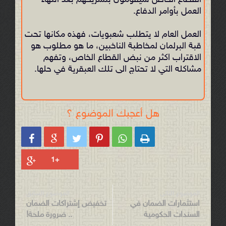
القطاع الخاص سيقومون بتسريحهم بعد انتهاء
العمل بأوامر الدفاع.
العمل العام لا يتطلب شعبويات، فهذه مكانها تحت
قبة البرلمان لمخاطبة الناخبين، ما هو مطلوب هو
الاقتراب اكثر من نبض القطاع الخاص، وتفهم
مشاكله التي لا تحتاج الى تلك العبقرية في حلها.
هل أعجبك الموضوع ؟






الموضوع التالي
الموضوع السابق
استثمارات الضمان في
تخفيض إشتراكات الضمان
السندات الحكومية
.. ضرورة ملحة!