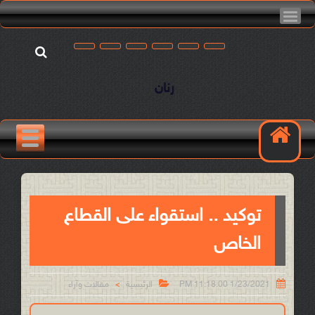
رنان
توكيد .. استقواء على القطاع
الخاص


1/23/2021 11:18:00 PM
الرئيسية
مقالات وآراء
>