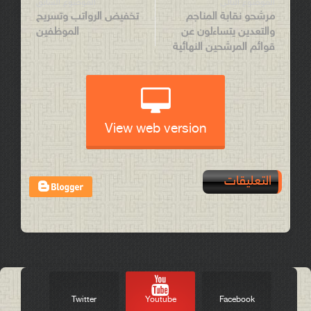
الموضوع التالي
الموضوع السابق
مرشحو نقابة المناجم
تخفيض الرواتب وتسريح
والتعدين يتساءلون عن
الموظفين
قوائم المرشحين النهائية
View web version
التعليقات
Post a Comment
Twitter
Youtube
Facebook