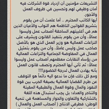
التشريعات مؤمنين أن ازدياد قوة الشركات فيه
أمان وظيفي لهم وتحسين في ظروف العمل
والأجور.
أيها الكاتب المحترم .. أما علمت أن من يقوم
بتشريع القوانين الناظمة هم النواب والأعيان الذين
هم في أغلبيتهم الساحقة أصحاب عمل وليسوا
عمالاً، وأن من يقوم بتنفيذ القانون ويشرف على
النزاعات العمالية هو وزير العمل الذي هو بالأصل
صاحب عمل وليس عاملاً، وأن من يقوم بتمثيل
العمال في المفاوضة الجماعية والنزاعات العمالية
من رؤساء النقابات معظمهم أصحاب عمل وليسوا
عمالاً؛
ثم تأتي أيها المحترم وتصف
قانون العمل
بأنه يهادن العمال لدرجة الخضوع!!!!
ومع كل ذلك فإن ما ندعو اليه دائماً هو التوقف
عن طرح القضايا العمالية بصيغة الحرب بين قوة
النفوذ والمال وقوة العمال والطبقية المقيتة
والتناحر والعداء؛ بل يجب استبدال هذه اللغة
بالتشاركية والتعاون والحوار والمساهمة في تنمية
الوطن؛ فطرفي الانتاج ( أصحاب العمل والعمال )