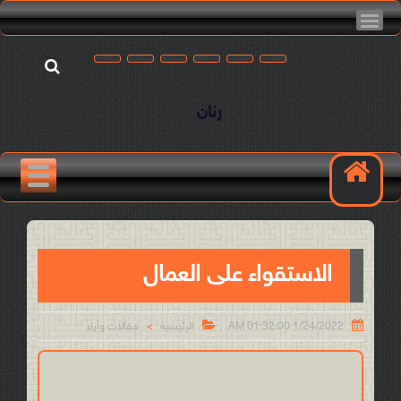
رنان
الاستقواء على العمال


1/24/2022 01:32:00 AM
الرئيسية
مقالات وآراء
>