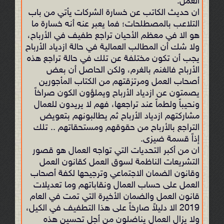
العمل.
ان حديث الكاتب عن خسارة الشركات يأتي من باب
التلاعب بالمصطلحات؛ فما يعبر عنه أنه خسارة ما
هو الا في معظم الأحيان تراجع طفيف في الأرباح،
ولا شك أن المطالب العمالية في حالة ازدياد الأرباح
يجب أن تكون مختلفة عن تلك في حالة تراجع هذه
الأرباح فالغنم بالغرم، ولكن الحاصل أن بعض
أصحاب العمل ومرتزقتهم من الكتاب المأجورين
يصمتون عن ازدياد الأرباح ويملؤون الكون صراخاً
ونحيباً ولطماً عند تراجعها، فهم لا يريدون للعمال
مشاركتهم ازدياد الأرباح ثم يطالبونهم بتعويض
التراجع بالأرباح من حقوقهم ومستحقاتهم .. تلك
إذاً قسمة ضيزى.
ان من أكبر التحديات التي تواجه العمال هو قصور
التشريعات الناظمة لسوق العمل كقانون العمل
وقانون الضمان الاجتماعي وترجيحها لكفة أصحاب
العمل على حساب العمال ونقاباتهم وما تعديلات
قانون العمل والضمان الأخيرة التي تمت في العام
2019 الا دليلاً صارخاً على هذا التطفيف في الكيل،
ولا يزال العمال يناضلون من أجل تحسين هذه