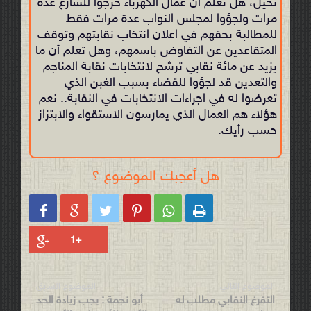
تخيل، هل تعلم أن عمال الكهرباء خرجوا للشارع عدة
مرات ولجؤوا لمجلس النواب عدة مرات فقط
للمطالبة بحقهم في اعلان انتخاب نقابتهم وتوقف
المتقاعدين عن التفاوض باسمهم، وهل تعلم أن ما
يزيد عن مائة نقابي ترشح لانتخابات نقابة المناجم
والتعدين قد لجؤوا للقضاء بسبب الغبن الذي
تعرضوا له في اجراءات الانتخابات في النقابة.. نعم
هؤلاء هم العمال الذي يمارسون الاستقواء والابتزاز
حسب رأيك.
هل أعجبك الموضوع ؟






الموضوع التالي
الموضوع السابق
التفرغ النقابي مطلب له
أبو نجمة : يجب زيادة الحد