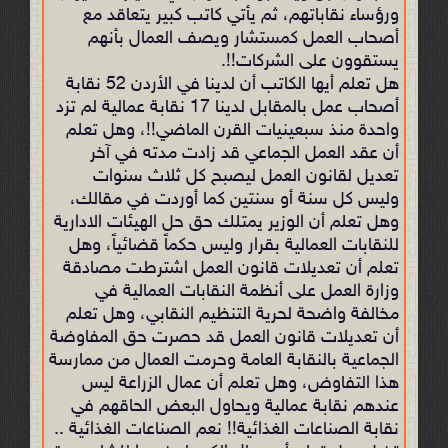
ورؤساء نقاباتهم، ثم يأتي كاتب كبير يتعاقد مع
أصحاب العمل كمستشار ويصف العمال بأنهم
يستقوون على الشركات!!.
هل تعلم أيها الكاتب أن لدينا في الأردن 52 نقابة
أصحاب عمل بالمقابل لدينا 17 نقابة عمالية لم تزد
واحدة منذ سبعينيات القرن الماضي!!، وهل تعلم
أن عقد العمل الجماعي قد زادت مدته في آخر
تعديل لقانون العمل ليصبح كل ثلاث سنوات
وليس كل سنة أو سنتين كما أوردت في مقالك،
وهل تعلم أن الوزير يمتلك حق حل الهيئات الادارية
للنقابات العمالية بقرار وليس حكماً قضائياً، وهل
تعلم أن تعديلات قانون العمل اشترطت مصادقة
وزارة العمل على أنظمة النقابات العمالية في
مخالفة واضحة لحرية التنظيم النقابي، وهل تعلم
أن تعديلات قانون العمل قد حصرت حق المفاوضة
الجماعية بالنقابة العامة وحرمت العمال من ممارسة
هذا التفاوض، وهل تعلم أن عمال الزراعة ليس
عندهم نقابة عمالية ويحاول البعض الحاقهم في
نقابة الصناعات الغذائية!! نعم الصناعات الغذائية ..