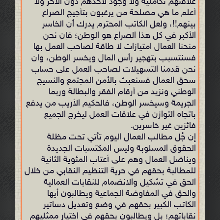
علاقتهم تكاملية ولا وجود لأحدهم دون الآخر ولا
أعلم ما هي مصلحة من يرغبون بتأجيج الصراع
بينهم!!، ولعل الكاتب المحترم يدرك أن الخاسر
الأكبر في كل هذا الصراع هو الوطن؛ فإن نحن
منحنا العمال امتيازات لا طاقة لصاحب العمل بها
فسنتسبب بتهجير رأس المال ويخسر الوطن، وان
نحن قدمنا التسهيلات لصاحب العمل على حساب
سحق العمال فسنعبث بالأمن المجتمع والنسيج
الوطني ونزيد من أرقام الفقر والبطالة وربما
الجريمة وسيخسر الوطن، فالحكيم الأريب من يدفع
باتجاه التوازن في علاقات العمل ليخرج الجميع
فائزين غير خاسرين.
إن جُل مطالب العمال اليوم تأتي تحت مظلة
الحقوق المسلوبة وليس المكتسبات الجديدة
ويناضل العمال وهم على أعتاب المئوية الثانية
للمطالبة بحقهم في حرية التنظيم النقابي من خلال
الحق في تشكيل والانضمام للنقابات العمالية
والحق في المفاوضة الجماعية ويطالبون أيها
الكاتب الكبير بحقهم في وضع وتعديل دساتير
نقاباتهم؛ بل ويطالبون بحقهم في اختيار ممثليهم