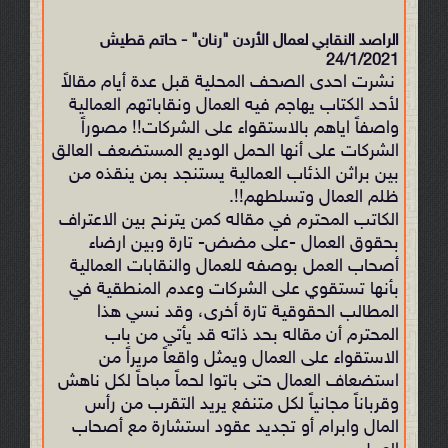
الراصد النقابي لعمال الأردن "رنان" - حاتم قطيش
24/1/2021
نشرت احدى الصحف المحلية قبل عدة أيام مقالاً
لأحد الكتاب يهاجم فيه العمال ونقاباتهم العمالية
واصفاً اياهم بالاستقواء على الشركات!! مصوراً
الشركات على أنها الحمل الوديع المستضعف العالق
بين براثن الذئاب العمالية يستنجد بمن ينقذه من
ظلم العمال وتسلطهم!!.
الكاتب المحترم في مقاله كمن يترنح بين الاعتراف
بحقوق العمال -على مضض- تارة وبين ارضاء
أصحاب العمل بوصفه للعمال والنقابات العمالية
بأنها تستقوي على الشركات وعدم المنطقية في
المطالب الحقوقية تارة أخرى، وقد نسي هذا
المحترم أن مقاله بحد ذاته قد يأتي من باب
الاستقواء على العمال ويمثل واقعاً مريراً من
استضعاف العمال حتى باتوا لحماً مباحاً لكل ناهش
وقرباناً مجانياً لكل متنفع يريد التقرب من رأس
المال وابرام أو تجديد عقود استشارة مع أصحاب