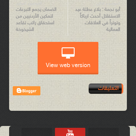
الموضوع التالي
الموضوع السابق
أبو نجمة : بلاغ عطلة عيد
الضمان يجمع التبرعات
الاستقلال أحدث ارباكاً
لتمكين الأردنيين من
وتوتراً في العلاقات
استحقاق راتب تقاعد
العمالية
الشيخوخة
View web version
التعليقات
Post a Comment