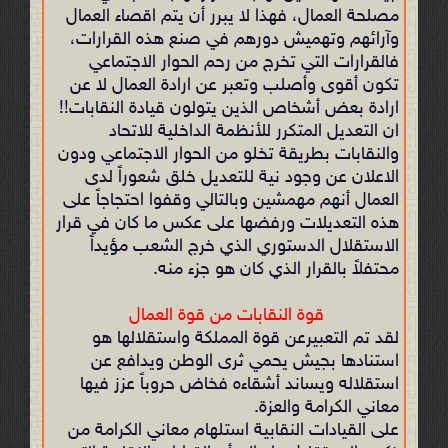
مصلحة العمال، فهذا لا يبرر أن يتم اقصاء العمال
وآرائهم وتهميش دورهم في صنع هذه القرارات،
فالقرارات التي تخرج من رحم الحوار الاجتماعي
تكون أقوى وأصلب وتعبر عن ارادة العمال لا عن
ارادة بعض أشخاص الذين يتولون قيادة النقابات!!
ان التعديل المتكرر للأنظمة الداخلية للاتحاد
والنقابات بطريقة تخلو من الحوار الاجتماعي ودون
الاعلان عن وجود نية للتعديل خلق شعوراً لدى
العمال أنهم مهمشين وبالتالي وقفوا احتجاجاً على
هذه التعديلات ورفضها على عكس ما كان في قرار
الاستقلال الدستوري الذي خرج الشعب مؤيداً
محتفلاً بالقرار الذي كان هو جزء منه.
قوة النقابات من قوة العمال
لقد تم التعبيرعن قوة المملكة واستقلالها هو
استنادها بجيش يحمي ثرى الوطن ويدافع عن
استقلاله ويساند أشقاءه فخاض حروباً عزز فيها
معاني الكرامة والعزة.
على القيادات النقابية استلهام معاني الكرامة من