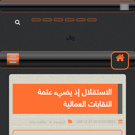
رنان
الاستقلال إذ يضيء عتمة
النقابات العمالية


5/25/2022 12:51:00 AM
الرئيسية
مقالات وآراء
>