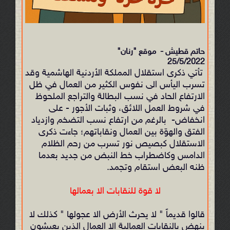
حاتم قطيش - موقع "رنان"
25/5/2022
تأتي ذكرى استقلال المملكة الأردنية الهاشمية وقد
تسرب اليأس الى نفوس الكثير من العمال في ظل
الارتفاع الحاد في نسب البطالة والتراجع الملحوظ
في شروط العمل اللائق، وثبات الأجور - على
انخفاض- بالرغم من ارتفاع نسب التضخم وازدياد
الفتق والهوّة بين العمال ونقاباتهم؛ جاءت ذكرى
الاستقلال كبصيص نور تسرب من رحم الظلام
الدامس وكاضطراب خط النبض من جديد بعدما
ظنه البعض استقام وتجمد.
لا قوة للنقابات الا بعمالها
قالوا قديماً " لا يحرث الأرض الا عجولها " كذلك لا
ينهض بالنقابات العمالية الا العمال الذين يعيشون