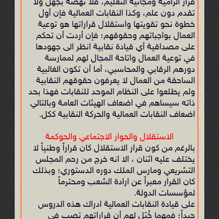
قرار الزامية ومجانية التعليم، فلا نهضة بجهل ولا
تقدم دون علم، وكذا النقابات العمالية فإن أول
خطوة نحو تقويتها واستقلال قراراتها هو توعية
العمال بواجباتهم وحقوقهم؛ فإن أردت أن تحكم
على مصداقية أي قيادة نقابية انظر الى جهودها
في توعية العمال واتاحة المجال لهم لممارسة
دورهم الرقابي والمحاسبي، أما أن تكون الغالبية
الساحقة من العمال لا يعرفون حقوقهم النقابية
ولم يطلعوا على النظام الموحد للنقابات فهذا بحد
ذاته سيساهم في اضعاف الهيئات العامة وبالتالي
اضعاف النقابات العمالية والحركة النقابية ككل.
الاستقلال والحوار الاجتماعي والحوكمة
بالرغم من كون قرار الاستقلال كان قراراً وطنياً لا
يختلف عليه اثنان ، الا انه خرج من رحم المجلس
التشريعي ومارس الملك دوره الدستوري؛ وبذلك
كان القرار معبراً عن ارادة الشعب ومحترماً
لمؤسسات الدولة.
على قيادة النقابات العمالية ادراك هذه الدروس
جيداً؛ فمهما خُيّل لهم أن قراراتهم تصب في