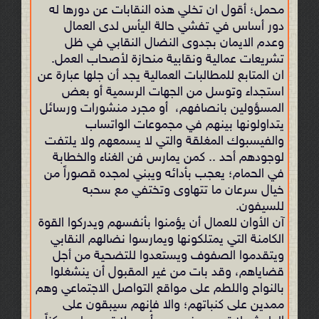
محمل؛ أقول ان تخلي هذه النقابات عن دورها له
دور أساس في تفشي حالة اليأس لدى العمال
وعدم الايمان بجدوى النضال النقابي في ظل
تشريعات عمالية ونقابية منحازة لأصحاب العمل.
ان المتابع للمطالبات العمالية يجد أن جلها عبارة عن
استجداء وتوسل من الجهات الرسمية أو بعض
المسؤولين بانصافهم، أو مجرد منشورات ورسائل
يتداولونها بينهم في مجموعات الواتساب
والفيسبوك المغلقة والتي لا يسمعهم ولا يلتفت
لوجودهم أحد .. كمن يمارس فن الغناء والخطابة
في الحمام؛ يعجب بأدائه ويبني لمجده قصوراً من
خيال سرعان ما تتهاوى وتختفي مع سحبه
للسيفون.
آن الأوان للعمال أن يؤمنوا بأنفسهم ويدركوا القوة
الكامنة التي يمتلكونها ويمارسوا نضالهم النقابي
ويتقدموا الصفوف ويستعدوا للتضحية من أجل
قضاياهم، وقد بات من غير المقبول أن ينشغلوا
بالنواح واللطم على مواقع التواصل الاجتماعي وهم
ممدين على كنباتهم؛ والا فإنهم سيبقون على