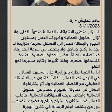
حاتم قطيش - رنان
31/1/2023
لا يزال منحنى الانتهاكات العمالية متجهاً للأعلى ولا
تزال الحقوق العمالية وظروف العمل ومستوى
الأجور والبطالة تنحدر الى الأسفل بسرعة متزايدة لا
تجد ما يكبح جماحها ولا يخفف من سرعة انحدارها،
قد تصادف أحياناً بعض الحجارة الصغيرة العنيدة
فتسحقها لصغرها وقلة تأثيرها وتتابع مسيرها نحو
القاع.
اذا ما القينا نظرة بانورامية على المشهد العمالي
في الأردن نجد العمال - غالباً- غائبون عن الاشبتاك
الحقيقي مع القضايا العمالية ولا أثر يذكرلقوة
العمال في محاولة التغيير والدفاع عن الحقوق
العمالية وايقاف نزيف الانتهاكات العمالية؛ فأغلب
العمال قد استكان واستراح وأراح وبعضهم يتقمص
دور من يشاهد فيلم الرسالة في ذكرى الهجرة