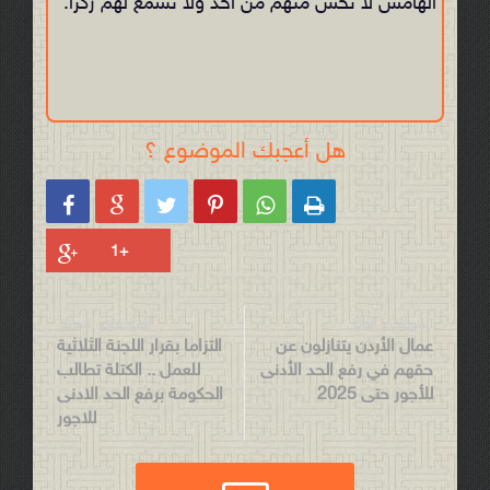
الهامش لا تحس منهم من أحد ولا تسمع لهم ركزاً.
هل أعجبك الموضوع ؟






الموضوع التالي
الموضوع السابق
عمال الأردن يتنازلون عن
التزاما بقرار اللجنة الثلاثية
حقهم في رفع الحد الأدنى
للعمل .. الكتلة تطالب
للأجور حتى 2025
الحكومة برفع الحد الادنى
للاجور