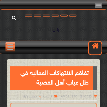
رنان
تفاقم الانتهاكات العمالية في
ظل غياب أهل القضية


1/31/2023 03:19:00 AM
الرئيسية
مقالات وآراء
>