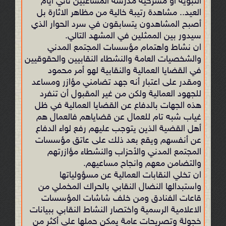
النبوية أو مسرحية مدرسة المشاغبين ثاني أيام
العيد.. مشاهدة رتيبة خالية من مظاهر الاثارة بل
أصبح المشاهدون يتسابقون في سرد الحوار الذي
سيدور بين الممثلين في المشهد التالي.
ان نشاط واهتمام مؤسسات المجتمع المدني
والشخصيات العامة والنشطاء النقابيين والحقوقيين
في القضايا العمالية والنقابية لهو أمر محمود
ومقدر على اعتبار أنه جهد تضامني مؤازر ومساعد
للجهود العمالية ولكن من غير المقبول أن تنفرد
هذه الجهات بالدفاع عن القضايا العمالية في ظل
غياب شبه تام للعمال عن قضاياهم فالعمال هم
أهل القضية الذين يتوجب عليهم رفع لواء الدفاع
عن أنفسهم ويقع بعد ذلك على عاتق مؤسسات
المجتمع المدني والأحزاب والنشطاء مؤازرتهم
والتضامن معهم وانجاح مساعيهم.
ان تخلي النقابات العمالية عن مسؤولياتها
واستبدالها النضال النقابي بالحراك المخملي من
قاعات الفنادق ومن خلف شاشات المؤسسات
الاعلامية الرسمية واختصار النشاط النقابي ببيانات
خجولة وتصريحات عامة يمكن حملها على أكثر من