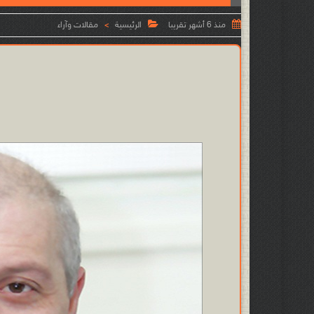


منذ 6 أشهر تقريبا
الرئيسية
مقالات وآراء
>