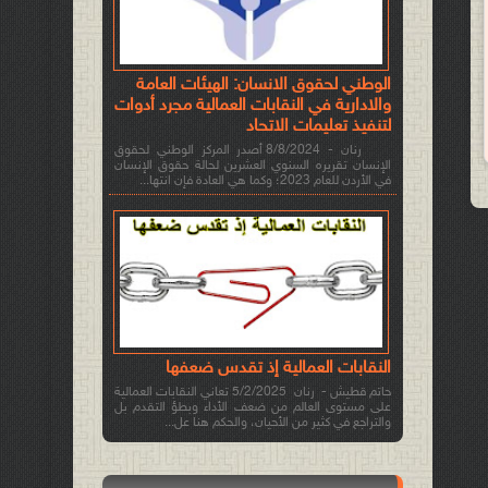
الوطني لحقوق الانسان: الهيئات العامة
والادارية في النقابات العمالية مجرد أدوات
لتنفيذ تعليمات الاتحاد
رنان - 8/8/2024 أصدر المركز الوطني لحقوق
الإنسان تقريره السنوي العشرين لحالة حقوق الإنسان
في الأردن للعام 2023؛ وكما هي العادة فإن انتها...
النقابات العمالية إذ تقدس ضعفها
حاتم قطيش - رنان 5/2/2025 تعاني النقابات العمالية
على مستوى العالم من ضعف الأداء وبطؤ التقدم بل
والتراجع في كثير من الأحيان، والحكم هنا عل...