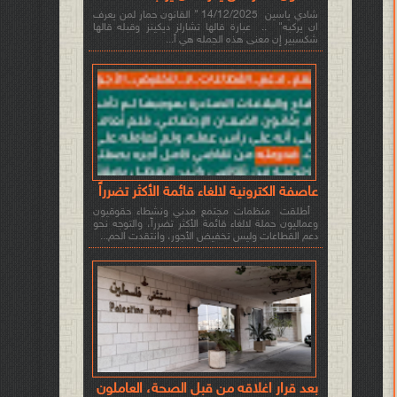
شادي ياسين 14/12/2025 " القانون حمار لمن يعرف
ان يركبه" .. عبارة قالها تشارلز ديكينز وقبله قالها
شكسبير إن معنى هذه الجمله هي أ...
عاصفة الكترونية لالغاء قائمة الأكثر تضرراً
أطلقت منظمات مجتمع مدني ونشطاء حقوقيون
وعماليون حملة لالغاء قائمة الأكثر تضرراً، والتوجه نحو
دعم القطاعات وليس تخفيض الأجور، وانتقدت الحم...
بعد قرار اغلاقه من قبل الصحة، العاملون