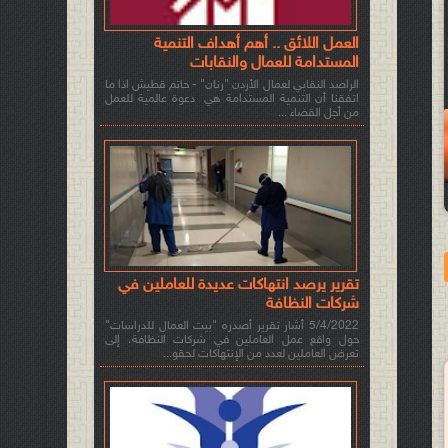
العمل اللائق .. أهم أهداف التنمية
المستدامة للعمال والنقابات
الراصد النقابي لعمال الأردن "رنان" - حاتم قطيش اذا ما
اتفقنا أن التنمية المستدامة هي دعوة عالمية للعمل
من أجل القضاء ...
تقرير يرصد انتهاكات عديدة للعاملين في
شركات النظافة
5/4/2022 أشار تقرير أصدره "بيت العمال للدراسات"
حول واقع عمل العاملين في شركات النظافة، إلى
تعرض العاملين لعدد من الإنتهاكات لحقو...