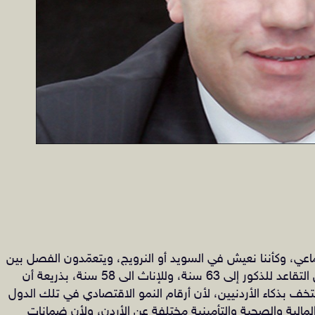
اعي، وكأننا نعيش في السويد أو النرويج، ويتعمّدون الفصل بين
البيئة الاقتصادية وسنّ التقاعد.الذي يريد رفع سن التقاعد للذكور إلى 63 سنة، وللإناث الى 58 سنة، بذريعة أن
ف بذكاء الأردنيين، لأن أرقام النمو الاقتصادي في تلك الدول
مالية والصحية والتأمينية مختلفة عن الأردن، ولأن ضمانات