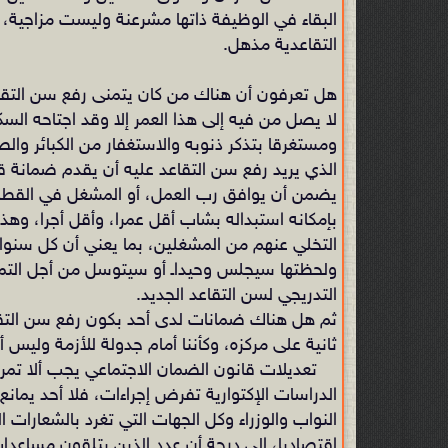
البقاء في الوظيفة ذاتها مشرعنة وليست مزاجية، 
التقاعدية مذهل.
لا يصل من فيه إلى هذا العمر إلا وقد اجتاحه ال
ومستغرقا بتذكر ذنوبه والاستغفار من الكبائر والص
الذي يريد رفع سن التقاعد عليه أن يقدم ضمانة قا
بإمكانه استبداله بشاب أقل عمرا، وأقل أجرا، وهذا
التخلي عنهم من المشغلين، بما يعني أن كل سنوا
ولحظتها سيجلس وحيداـ أو سيتوسل من أجل التمدي
التدريجي لسن التقاعد الجديد.
ثم هل هناك ضمانات لدى أحد بكون رفع سن التقا
ثانية على مركزه، وكأننا أمام جدولة للأزمة وليس أ
تعديلات قانون الضمان الاجتماعي يجب ألا تمر دو
الدراسات الإكتوارية تفرض إجراءات، فلا أحد يما
النواب والوزراء وكل الجهات التي تغرد بالشعارات 
اقتصاديا، الى درجة أن عدد الذين يتلقون مساعدات