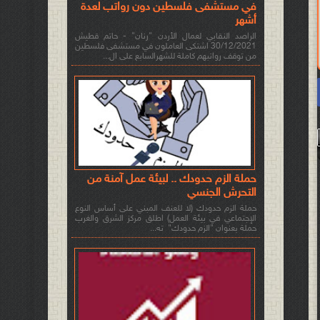
في مستشفى فلسطين دون رواتب لعدة
أشهر
الراصد النقابي لعمال الأردن "رنان" - حاتم قطيش
30/12/2021 اشتكى العاملون في مستشفى فلسطين
من توقف رواتبهم كاملة للشهرالسابع على ال...
حملة الزم حدودك .. لبيئة عمل آمنة من
التحرش الجنسي
حملة الزم حدودك (لا للعنف المبني على أساس النوع
الإجتماعي في بيئة العمل) اطلق مركز الشرق والغرب
حملة بعنوان "الزم حدودك" ته...