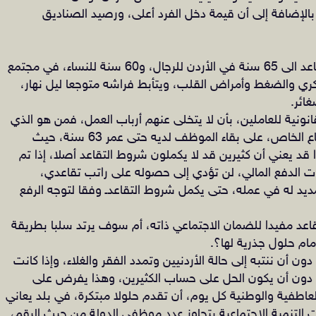
بالإضافة إلى أن قيمة دخل الفرد أعلى، ورصيد الصناديق
هل تعرفون أن هناك من كان يتمنى رفع سن التقاعد الى 65 سنة في الأردن للرجال، و60 سنة للنساء، في مجتمع
سكري والضغط وأمراض القلب، ويتأبط فراشه متوجعا ليل نهار،
غائر.
نونية للعاملين، بأن لا يتخلى عنهم أرباب العمل، فمن هو الذي
يضمن أن يوافق رب العمل، أو المشغل في القطاع الخاص، على بقاء الموظف لديه حتى عمر 63 سنة، حيث
 قد يعني أن كثيرين قد لا يكملون شروط التقاعد أصلا، إذا تم
ت الدفع المالي، لن تؤدي إلى حصوله على راتب تقاعدي،
د له في عمله، حتى يكمل شروط التقاعدـ وفقا لتوجه الرفع
عد مفيدا للضمان الاجتماعي ذاته، أم سوف يرتد سلبا بطريقة
مام حلول جذرية لها؟.
ن أن ننتبه إلى حالة الأردنيين وتمدد الفقر والغلاء، وإذا كانت
نع دون أن يكون الحل على حساب الكثيرين، وهذا يفرض على
العاطفية والوطنية كل يوم، أن تقدم حلولا مبتكرة، في بلد يعاني
 التنمية الاجتماعية يتجاوز عدد موظفي الدولة من حيث الرقم،