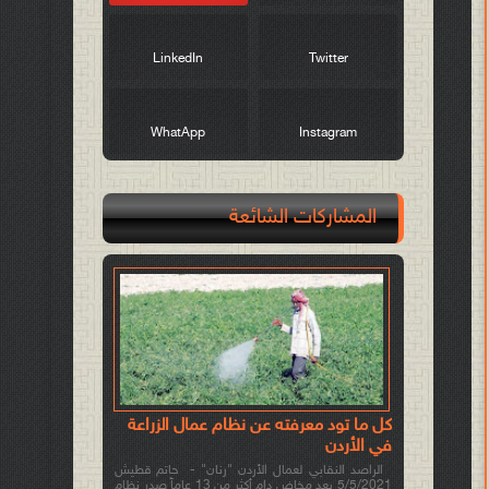
LinkedIn
Twitter
WhatApp
Instagram
المشاركات الشائعة
كل ما تود معرفته عن نظام عمال الزراعة
في الأردن
الراصد النقابي لعمال الأردن "رنان" - حاتم قطيش
5/5/2021 بعد مخاض دام أكثر من 13 عاماً صدر نظام