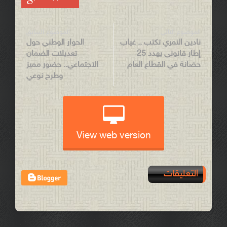
الموضوع التالي
الموضوع السابق
نادين النمري تكتب .. غياب
الحوار الوطني حول
إطار قانوني يهدد 25
تعديلات الضمان
حضانة في القطاع العام
الاجتماعي.. حضور مميز
وطرح نوعي
View web version
التعليقات
Post a Comment