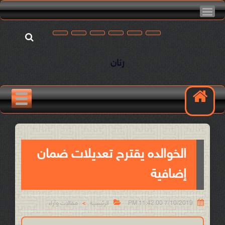
رنان
الخوالده يقترح تعديلات ضمان
إضافية


7/10/2019 11:42:00 PM
الرئيسية
مقالات وآراء
>