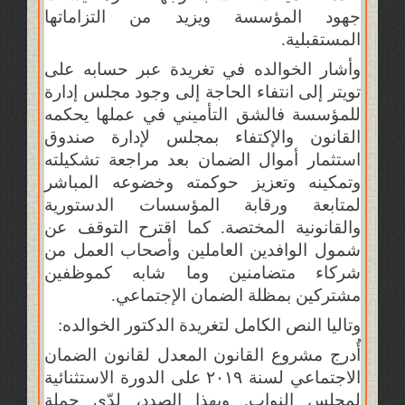
جهود المؤسسة ويزيد من التزاماتها
المستقبلية.
وأشار الخوالده في تغريدة عبر حسابه على
تويتر إلى انتفاء الحاجة إلى وجود مجلس إدارة
للمؤسسة فالشق التأميني في عملها يحكمه
القانون والإكتفاء بمجلس لإدارة صندوق
استثمار أموال الضمان بعد مراجعة تشكيلته
وتمكينه وتعزيز حوكمته وخضوعه المباشر
لمتابعة ورقابة المؤسسات الدستورية
والقانونية المختصة. كما اقترح التوقف عن
شمول الوافدين العاملين وأصحاب العمل من
شركاء متضامنين وما شابه كموظفين
مشتركين بمظلة الضمان الإجتماعي.
وتاليا النص الكامل لتغريدة الدكتور الخوالده:
أُدرج مشروع القانون المعدل لقانون الضمان
الاجتماعي لسنة ٢٠١٩ على الدورة الاستثنائية
لمجلس النواب. وبهذا الصدد، لدّي جملة