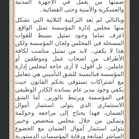
ضمنها من يعمل في الأجهزة المدنية
والعسكرية والأمنية وحتى القضائية..
وبالتالي لم تعد التركيبة الثلاثية التي تشكل
منها مجلس إدارة المؤسسة تمثل الواقع..
اعرف تماما وجود تمثيل بسيط للقوات
المسحلة في المجلس ولجان المؤسسة ولكن
هذا لا يكفي.. لابد من تمثيل مناسب لكافة
الأطراف من اصحاب عمل وموظفين أو
عاملين.. بل أقول، لا أرى حاجة لمجلس إدارة
المؤسسة فبالنسبة للشق التأميني هي تتعامل
مع اشتراكات تستوفى بحكم القانون حيث
يكفي وجود مدير عام يسانده الكادر الوظيفي
في المؤسسة ويرتبط بالوزير.. أما الشق
الاستثماري الذي يتولى استثمار أموال
الضمان، فهذا يحتاج إلى مراجعة وحوكمة
وتمكين من خلال مجلس متخصص وخبير
يتولى استثمار أموال الضمان مع الخضوع
المباشر لمتابعة ورقابة المؤسسات الدستورية