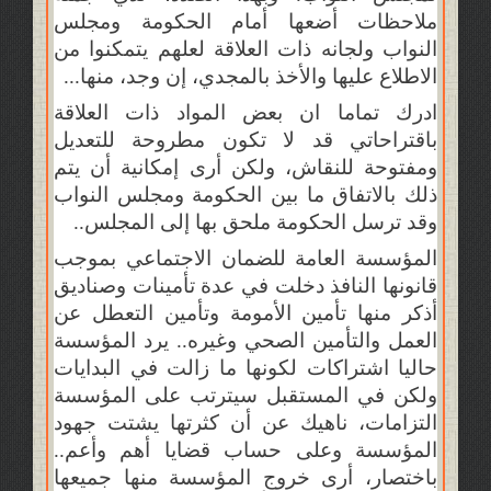
ملاحظات أضعها أمام الحكومة ومجلس
النواب ولجانه ذات العلاقة لعلهم يتمكنوا من
الاطلاع عليها والأخذ بالمجدي، إن وجد، منها...
ادرك تماما ان بعض المواد ذات العلاقة
باقتراحاتي قد لا تكون مطروحة للتعديل
ومفتوحة للنقاش، ولكن أرى إمكانية أن يتم
ذلك بالاتفاق ما بين الحكومة ومجلس النواب
وقد ترسل الحكومة ملحق بها إلى المجلس..
المؤسسة العامة للضمان الاجتماعي بموجب
قانونها النافذ دخلت في عدة تأمينات وصناديق
أذكر منها تأمين الأمومة وتأمين التعطل عن
العمل والتأمين الصحي وغيره.. يرد المؤسسة
حاليا اشتراكات لكونها ما زالت في البدايات
ولكن في المستقبل سيترتب على المؤسسة
التزامات، ناهيك عن أن كثرتها يشتت جهود
المؤسسة وعلى حساب قضايا أهم وأعم..
باختصار، أرى خروج المؤسسة منها جميعها