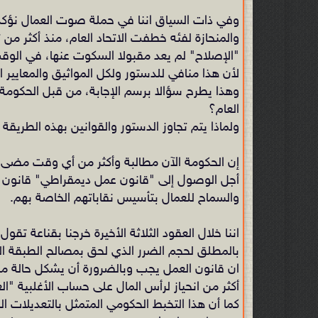
‏
وفي ذات السياق اننا في حملة صوت العمال نؤكد 
والمنحازة لفئه خطفت الاتحاد العام، منذ أكثر م
"الإصلاح" لم يعد ‏مقبولا السكوت عنها، في الوق
لأن هذا منافي للدستور ولكل المواثيق والمعايير ال
‏وهذا يطرح سؤالا برسم الإجابة، من قبل الحكوم
العام؟
‏ولماذا يتم تجاوز الدستور والقوانين بهذه الطري
‏إن الحكومة الآن مطالبة وأكثر من أي وقت مضى
أجل الوصول إلى "قانون عمل ديمقراطي" قانون يؤكد
والسماح للعمال بتأسيس نقاباتهم الخاصة بهم.
‏اننا خلال العقود الثلاثة الأخيرة خرجنا بقناعة ت
بالمطلق لحجم ‏الضرر الذي لحق ‏بمصالح الطبقة العا
‏ان قانون العمل ‏يجب وبالضرورة ‏أن يشكل حالة من
أكثر من انحياز لرأس المال على حساب الأغلبية "ال
كما أن هذا التخبط الحكومي المتمثل بالتعديلات ال