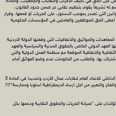
الدستور وتحديدا المادة 16، التي تنص على الحق في تأليف الاحزاب والنقابات والجمعيات، والمادة
تضع له تشريعاً يقوم بتنظيم نقابي حر ضمن حدود القانون،
ؤثر القوانين التي تصدر بموجب الدستور، على الحريات او قمعها، وقرار
 الدستورية رقم6بتاريخ 24/7/2013الذي اعطى الحق للموظفين والعاملين في المؤسسات الحكومية
عاهدات والمواثيق والاتفاقيات التي وقعتها الدولة الاردنية
ها العهد الدولي الخاص بالحقوق المدنية والسياسية والعهد
لثقافية والاتفاقية الموقعة مع منظمة العمل الدولية والتي
تراك بها، والطلب من الحكومات عدم وضع العوائق أمام
‏والمضحك المبكي في انه وفق ما جاء في النظام الداخلي للاتحاد العام لنقابات عمال الأردن وتحديدا في المادة 5
الفكر والتعبير من اجل ارساء الديمقراطية اسلوبا وممارسة"!!!!
تؤكدان على "صيانة الحريات والحقوق النقابية ودعمها بكل