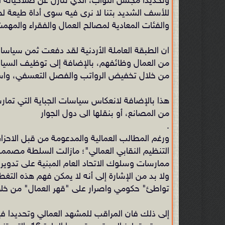
وتحديداً مجلس النواب، الذي تنازل عن صلاحياته ا
للأسف الشديد بتنا لا نرى فيه سوى أداة طيعة لخ
والفئات المعادية لمصالح العمال والفقراء والمهم
ان الطبقة العاملة الأردنية لقد دفعت ثمن سياسا
من العمال وظائفهم، بالإضافة إلى توظيف السي
من خلال تخفيض الرواتب والفصل التعسفي، وا
هذا بالإضافة لانعكاس سياسات الجباية التي تمارس
من المصانع، أو بنقلها الى دول الجوار
.
ورغم المطالب العمالية والمدعومة من قبل الاحزا
التنظيم النقابي العمالي"؛ مازالت السلطة مصم
ممارسات وسلوك الاتحاد العام المبنية على تدوير 
ولا بد من الإشارة إلى أنه لا يمكن فهم هذه التغطي
تواطئ" حكومي واصرار على "قهر العمال" من خل
إلى ذلك فان المراقب للمشهد العمالي وتحديدا فيم