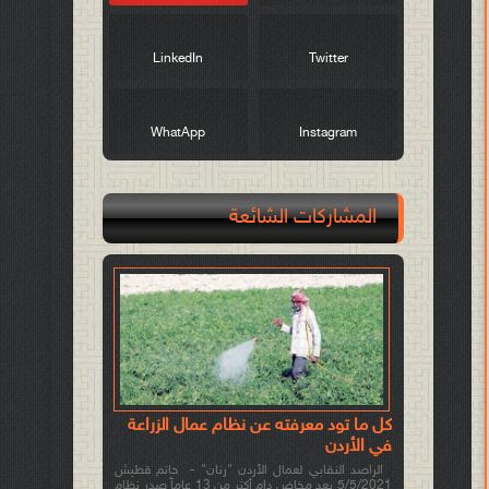
LinkedIn
Twitter
WhatApp
Instagram
المشاركات الشائعة
كل ما تود معرفته عن نظام عمال الزراعة
في الأردن
الراصد النقابي لعمال الأردن "رنان" - حاتم قطيش
5/5/2021 بعد مخاض دام أكثر من 13 عاماً صدر نظام