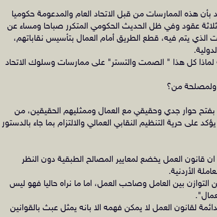
بأن هذه الممارسات من قبل الاتحاد العام والمدعومة حكوميا
ن ثلاثة عقود وفي ظل الحديث الحكومي المتكرر صباحا ومساء عن
ت الذي يتم فيه، قطع الطريق أمام العمال بتأسيس نقاباتهم،
دولية.
ة لماذا كل هذا " الصمت والتستر" على ممارسات وسلوك الاتحاد
قة ولمصلحة من؟
 بفتح حوار جدي وحقيقي مع العمال وممثليهم الحقيقين، من
 على حرية التنظيم النقابي العمالي والالتزام بما جاء بالدستور
قول ان قانون العمل يخضع لمعايير المصالح الطبقية دون النظر
ملة الأردنية.
 التوازن بين العامل وصاحب العمل، اما ما نراه حاليا فهو ليس
عمال".
دائمة لقانون العمل لا يمكن فهمه الا بانه يمثل عبث بالقوانين