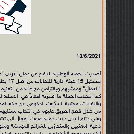
18/6/2021
أصدرت الحملة الوطنية للدفاع عن عمال الأردن "صوت
بتشكيل 15 هيئة ادارية للنقابات من أصل 17 بطريق التزكية في ظل ظا أسمته
"العمال" وممثليهم وبالتزامن مع حالة من التعتيم 
كما انتقدت الحملة ما اعتبرته امعاناً في الاساءة ل
والنقابات، معتبرة السكوت الحكومي عن هذه الم
من خلال قطع الطريق عليهم في انتخاب ممثليهم.
وفي ختام البيان دعت حملة صوت العمال الى
تشك
داعية
المعنيين والمنحازين للشرائح المهمشة ومنهم