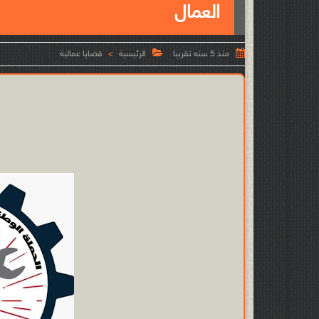
العمال


منذ 5 سنه تقريبا
الرئيسية
قضايا عمالية
>