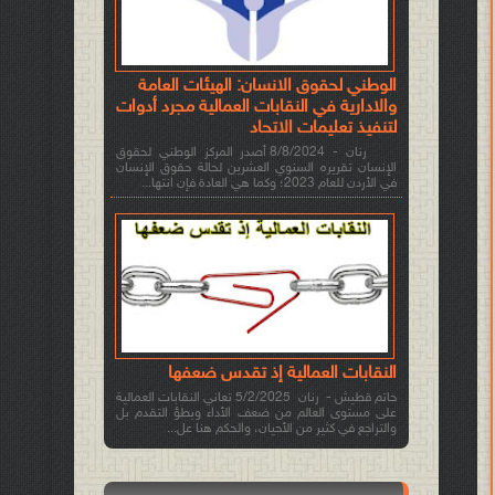
الوطني لحقوق الانسان: الهيئات العامة
والادارية في النقابات العمالية مجرد أدوات
لتنفيذ تعليمات الاتحاد
رنان - 8/8/2024 أصدر المركز الوطني لحقوق
الإنسان تقريره السنوي العشرين لحالة حقوق الإنسان
في الأردن للعام 2023؛ وكما هي العادة فإن انتها...
النقابات العمالية إذ تقدس ضعفها
حاتم قطيش - رنان 5/2/2025 تعاني النقابات العمالية
على مستوى العالم من ضعف الأداء وبطؤ التقدم بل
والتراجع في كثير من الأحيان، والحكم هنا عل...