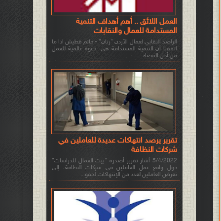
العمل اللائق .. أهم أهداف التنمية
المستدامة للعمال والنقابات
الراصد النقابي لعمال الأردن "رنان" - حاتم قطيش اذا ما
اتفقنا أن التنمية المستدامة هي دعوة عالمية للعمل
من أجل القضاء ...
تقرير يرصد انتهاكات عديدة للعاملين في
شركات النظافة
5/4/2022 أشار تقرير أصدره "بيت العمال للدراسات"
حول واقع عمل العاملين في شركات النظافة، إلى
تعرض العاملين لعدد من الإنتهاكات لحقو...