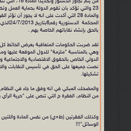
من يتم تجاوز 
23 والتي تؤكد بان تقوم الدولة بحماية العمل و
والمادة 28 التي أكدت على انه لا يجوز أن ت
المحكمة
بالحق بإنشاء نقاباتهم الخاصة بهم .
لقد ضربت الحكومات المتعاقبة بعرض الحائط كل الم
وهي بالمناسبة "ملزمة" للدول الموقعة عليها ومن
الدولي الخاص بالحقوق الاقتصادية والاجتماعية وا
نصت جميعها على الحق في تأسيس النقابات والاش
تشكيلها.
من النظام، الفقرة ح ‏التي تنص على "حرية الرأي و
‏وكذلك ‏الفقرتين (ط+ي) من نفس المادة واللتين 
الوسائل"!!!