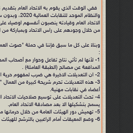
‏ ففي الوقت الذي يقوم به الاتحاد العام بتقديم ن
والنظام الموحد 
الاتحاد العام وقيادته ينصبون أنفسهم اوصياء عل
من خلال وجودهم على راس الاتحاد وبمباركة من ا
وبناءً على كل ما سبق فإننا في حملة "صوت العما
1- لأنها لم تأتي نتاج تفاعل وحوار مع أصحاب ا
المدافعة عن مصالح (الطبقة العاملة) .
2- ‏ان التعديلات الاخيرة هي ضرب لمفهوم حرية التنظيم النقابي العمالي وامعانا في إضعاف العمال ونقاباتهم.
3- هذه التعديلات تحرم ‏شريحة كبيرة من العمال 
أعضاء في نقابات مهنية.
4- ‏تحث التعديلات على توسيع صلاحيات الاتحاد ال
يسمح بتشكيلها الا بعد مصادقة الاتحاد العام.
5- تهميش دور الهيئات العامة ‏من خلال حرمانها من مناقشة أنظمتها الداخلية واقراراها.
6- وضع المعيقات أمام الراغبين بالترشح للهيئات الادارية.