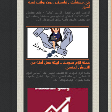
في مستشفى فلسطين دون رواتب لعدة
أشهر
الراصد النقابي لعمال الأردن "رنان" - حاتم قطيش
30/12/2021 اشتكى العاملون في مستشفى فلسطين
من توقف رواتبهم كاملة للشهرالسابع على ال...
حملة الزم حدودك .. لبيئة عمل آمنة من
التحرش الجنسي
حملة الزم حدودك (لا للعنف المبني على أساس النوع
الإجتماعي في بيئة العمل) اطلق مركز الشرق والغرب
حملة بعنوان "الزم حدودك" ته...