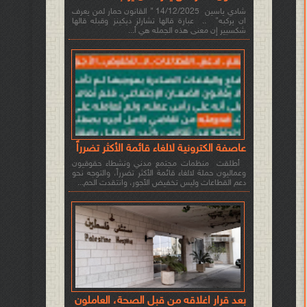
شادي ياسين 14/12/2025 " القانون حمار لمن يعرف
ان يركبه" .. عبارة قالها تشارلز ديكينز وقبله قالها
شكسبير إن معنى هذه الجمله هي أ...
عاصفة الكترونية لالغاء قائمة الأكثر تضرراً
أطلقت منظمات مجتمع مدني ونشطاء حقوقيون
وعماليون حملة لالغاء قائمة الأكثر تضرراً، والتوجه نحو
دعم القطاعات وليس تخفيض الأجور، وانتقدت الحم...
بعد قرار اغلاقه من قبل الصحة، العاملون