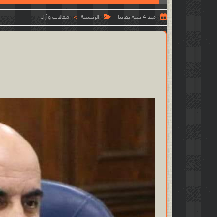


منذ 4 سنه تقريبا
الرئيسية
مقالات وآراء
>