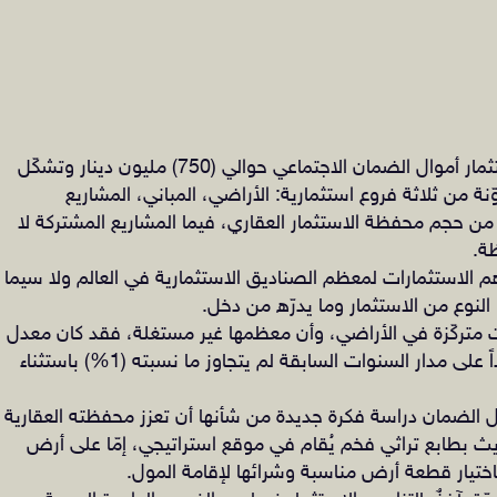
يبلغ حجم محفظة الاستثمار العقاري لصندوق استثمار أموال الضمان الاجتماعي حوالي (750) مليون دينار وتشكّل
وّنة من ثلاثة فروع استثمارية: الأراضي، المباني، المشاريع
كة. علماً بأن الأراضي تُشكّل حوالي (97%) من حجم محفظة الاستثمار العقاري، فيما المشاريع المشتركة لا
م الاستثمارات لمعظم الصناديق الاستثمارية في العالم ولا سيما
النوع من الاستثمار وما يدرّه من دخل.
متركّزة في الأراضي، وأن معظمها غير مستغلة، فقد كان معدل
العائد على الاستثمار في هذه المحفظة ضعيفاً جداً على مدار السنوات السابقة لم يتجاوز ما نسبته (1%) باستثناء
 الضمان دراسة فكرة جديدة من شأنها أن تعزز محفظته العقارية
طابع تراثي فخم يُقام في موقع استراتيجي، إمّا على أرض
اختيار قطعة أرض مناسبة وشرائها لإقامة المول.