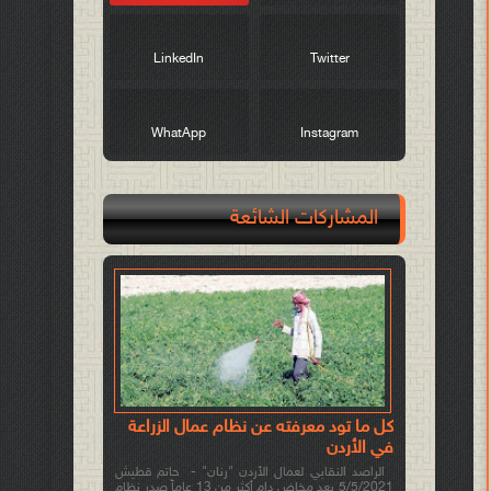
LinkedIn
Twitter
WhatApp
Instagram
المشاركات الشائعة
كل ما تود معرفته عن نظام عمال الزراعة
في الأردن
الراصد النقابي لعمال الأردن "رنان" - حاتم قطيش
5/5/2021 بعد مخاض دام أكثر من 13 عاماً صدر نظام