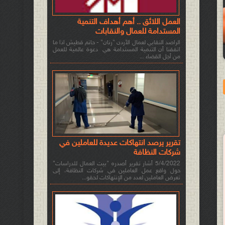
العمل اللائق .. أهم أهداف التنمية
المستدامة للعمال والنقابات
الراصد النقابي لعمال الأردن "رنان" - حاتم قطيش اذا ما
اتفقنا أن التنمية المستدامة هي دعوة عالمية للعمل
من أجل القضاء ...
تقرير يرصد انتهاكات عديدة للعاملين في
شركات النظافة
5/4/2022 أشار تقرير أصدره "بيت العمال للدراسات"
حول واقع عمل العاملين في شركات النظافة، إلى
تعرض العاملين لعدد من الإنتهاكات لحقو...