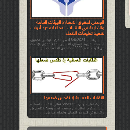
الوطني لحقوق الانسان: الهيئات العامة
والادارية في النقابات العمالية مجرد أدوات
لتنفيذ تعليمات الاتحاد
رنان - 8/8/2024 أصدر المركز الوطني لحقوق
الإنسان تقريره السنوي العشرين لحالة حقوق الإنسان
في الأردن للعام 2023؛ وكما هي العادة فإن انتها...
النقابات العمالية إذ تقدس ضعفها
حاتم قطيش - رنان 5/2/2025 تعاني النقابات العمالية
على مستوى العالم من ضعف الأداء وبطؤ التقدم بل
والتراجع في كثير من الأحيان، والحكم هنا عل...