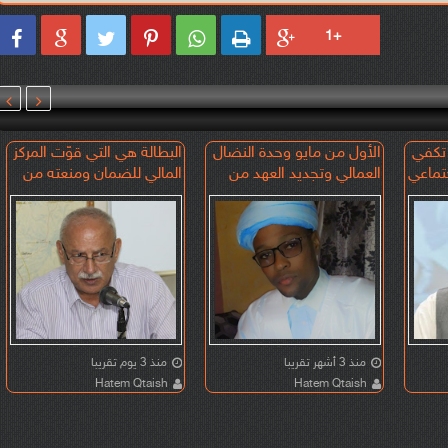








 تكفي
الأول من مايو وحدة النضال
البطالة هي التي قوّت المركز
تماعي
العمالي وتجديد العهد من
المالي للضمان ومنعته من
أجل الكرامة والعدالة
الانهيار!!
الاجتماعية
منذ 3 أشهر تقريبا
منذ 3 يوم تقريبا
Hatem Qtaish
Hatem Qtaish