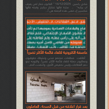
شادي ياسين 14/12/2025 " القانون حمار لمن يعرف
ان يركبه" .. عبارة قالها تشارلز ديكينز وقبله قالها
شكسبير إن معنى هذه الجمله هي أ...
عاصفة الكترونية لالغاء قائمة الأكثر تضرراً
أطلقت منظمات مجتمع مدني ونشطاء حقوقيون
وعماليون حملة لالغاء قائمة الأكثر تضرراً، والتوجه نحو
دعم القطاعات وليس تخفيض الأجور، وانتقدت الحم...
بعد قرار اغلاقه من قبل الصحة، العاملون