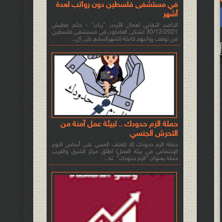
في مستشفى فلسطين دون رواتب لعدة
أشهر
الراصد النقابي لعمال الأردن "رنان" - حاتم قطيش
30/12/2021 اشتكى العاملون في مستشفى فلسطين
من توقف رواتبهم كاملة للشهرالسابع على ال...
حملة الزم حدودك .. لبيئة عمل آمنة من
التحرش الجنسي
حملة الزم حدودك (لا للعنف المبني على أساس النوع
الإجتماعي في بيئة العمل) اطلق مركز الشرق والغرب
حملة بعنوان "الزم حدودك" ته...