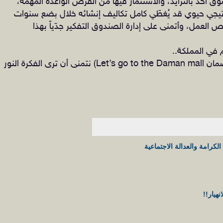
وّق آخذٌ بالتزايد، والاستثمار فيها من الفرص الواعدة المهمة،
تيجي حيوي قد يُغطّي كامل تكاليف إنشائه خلال بضع سنوات
 العمل، وأتمنى على إدارة الصندوق التفكير جدّياً بهذا
 في المملكة..
وبانتظار اللحظة التي نقول فيها (يلّا على مول الضمان Let’s go to the Daman mall) نتمنى أن ترى الفكرة النور
لكرامة والعدالة الاجتماعية
هيار!!